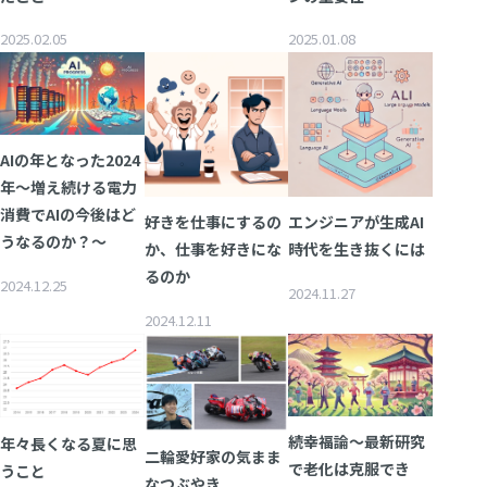
Insight Consulting
データマスキング
2025.02.05
2025.01.08
データ仮想化
データ分析基盤構築
AIの年となった2024
データ可視化
年～増え続ける電力
消費でAIの今後はど
好きを仕事にするの
エンジニアが生成AI
データ統合
うなるのか？～
か、仕事を好きにな
時代を生き抜くには
データ連携
るのか
2024.12.25
2024.11.27
フリーテキストマスキ
2024.12.11
メタデータ管理
レプリケーション
続幸福論～最新研究
年々長くなる夏に思
仮想環境（VMware）
二輪愛好家の気まま
で老化は克服でき
うこと
なつぶやき