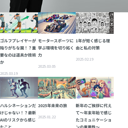
公共
Insight PISO
SQLテスト
運輸・物流業
データベース監査
ソフトウェア
クラウド移行
テストデータ作成
Qlik データ統合
ゴルフプレイヤーが
モータースポーツに
1年が短く感じる理
陥りがちな罠！？重
学ぶ環境を切り拓く
由と私の対策
ディザスタリカバリ
要なのは道具か技術
力
データ利活用コンサルティング・データ統合コンサルティン
2025.02.19
クラウド移行コンサルティング・データベースコンサルティング・
か
データガバナンス
2025.03.05
Denodo Platform
プロフェッショナルサービス
2025.03.19
データベースバージョ
データベース構築
データベース監査
Dbvisit StandbyMP
ハルシネーションだ
2025年未来の旅
新年のご挨拶に代え
けじゃない！？最新
て～年末年始で感じ
データベース移行
2025.01.22
AIのリスクから感じ
たコミュニケーショ
データベース管理
たこと
ンの重要性～