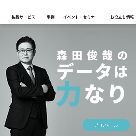
製品サービス
事例
イベント・セミナー
お役立ち情報
製品カテゴリー別
Insight Catalog
課題から探す
業界から探す
自社開発製品群
キーワードから探す
Insight Blog
企業理念
イベント
代表あいさつ
CxOリレーブログ
セミナー
課題に関する製品をこちらか
業界特有の課題・ユースケー
データ統合
データ可視化・活用基盤
データセキュリティ
テスト自動化・効
ディザスタ
業界から探す
Insight SQL Testing
クラウド移行時のよく
建設業
会社概要
db tech showcase
CEOブログ
沿革
仮想環境（VMware
金融・保険業
データ統合／分析
製品一覧
移行時SQL
データベースDR（災害対
データ資産管理ソフトウェア
プラットフォーム
テストソフトウェア
ソリューション
役員紹介
アクセス
異種データベース移行
卸売・小売業
Insight Masking
製造業
キーワードから探す
パートナー
データ統合・管理・配信
プロフィール
データマスキングソフトウェア
情報通信業
ソリューション
キーワードに関連する製品を