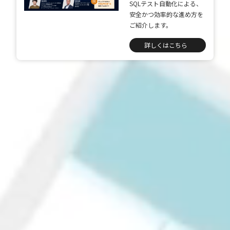
SQLテスト自動化による、
Insight Consulting
安全かつ効率的な進め方を
データマスキング
ご紹介します。
データ仮想化
詳しくはこちら
データ分析基盤構築
データ可視化
データ統合
データ連携
フリーテキストマスキ
メタデータ管理
レプリケーション
仮想環境（VMware）