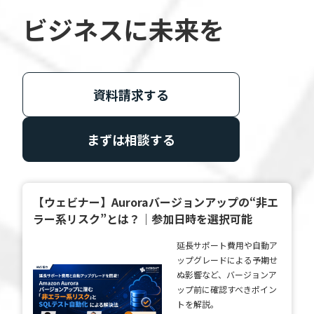
公共
ビジネスに未来を
Insight PISO
SQLテスト
運輸・物流業
データベース監査
ソフトウェア
クラウド移行
資料請求する
テストデータ作成
Qlik データ統合
ディザスタリカバリ
データ利活用コンサルティング・データ統合コンサルティン
まずは相談する
クラウド移行コンサルティング・データベースコンサルティング・
データガバナンス
Denodo Platform
プロフェッショナルサービス
データベースバージョ
【ウェビナー】Auroraバージョンアップの“非エ
データベース構築
ラー系リスク”とは？｜参加日時を選択可能
延長サポート費用や自動ア
データベース監査
Dbvisit StandbyMP
ップグレードによる予期せ
ぬ影響など、バージョンア
データベース移行
ップ前に確認すべきポイン
トを解説。
データベース管理