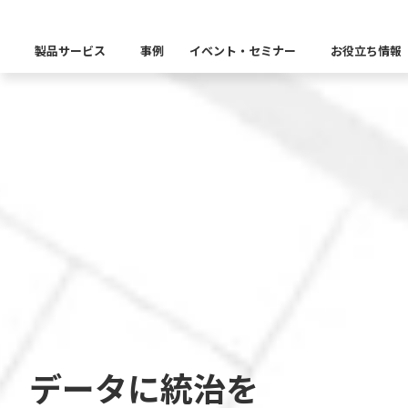
製品サービス
事例
イベント・セミナー
お役立ち情報
製品カテゴリー別
Insight Catalog
課題から探す
業界から探す
自社開発製品群
キーワードから探す
Insight Blog
企業理念
イベント
代表あいさつ
CxOリレーブログ
セミナー
課題に関する製品をこちらか
業界特有の課題・ユースケー
データ統合
データ可視化・活用基盤
データセキュリティ
テスト自動化・効
ディザスタ
業界から探す
Insight SQL Testing
クラウド移行時のよく
建設業
会社概要
db tech showcase
CEOブログ
沿革
仮想環境（VMware
金融・保険業
データ統合／分析
製品一覧
移行時SQL
データベースDR（災害対
データ資産管理ソフトウェア
プラットフォーム
テストソフトウェア
ソリューション
役員紹介
アクセス
異種データベース移行
卸売・小売業
Insight Masking
製造業
キーワードから探す
パートナー
データに統治を
データ統合・管理・配信
データマスキングソフトウェア
情報通信業
ソリューション
キーワードに関連する製品を