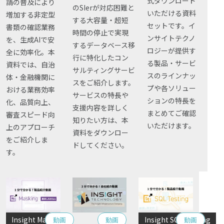
式ダウンロード
請の普及により
資料セット
のSIerが対応困難と
公共
いただける資料
Insight PISO
増加する非定型
する大容量・超短
SQLテスト
セットです。イ
書類の確認業務
時間の停止で実現
運輸・物流業
データベース監査
ンサイトテクノ
を、生成AIで安
製品カテゴリ
ソフトウェア
するデータベース移
クラウド移行
ロジーが提供す
全に効率化。本
行に特化したコン
データ統合
る製品・サービ
資料では、自治
テストデータ作成
Qlik データ統合
サルティングサービ
スのラインナッ
体・金融機関に
ディザスタリカバリ
スをご紹介します。
プや各ソリュー
おける業務効率
ディザスタリカバリ
サービスの特長や
テスト自動化・効率化
データ利活用コンサルティング・データ統合コンサルティン
ションの特長を
化、品質向上、
クラウド移行コンサルティング・データベースコンサルティング・
支援内容を詳しく
データガバナンス
データ可視化・活用基盤
まとめてご確認
審査スピード向
知りたい方は、本
Denodo Platform
いただけます。
上のアプローチ
プロフェッショナルサービス
データセキュリティ
資料をダウンロー
データベースバージョ
をご紹介しま
ドしてください。
プロフェッショナルサービス
す。
データベース構築
データベース監査
Dbvisit StandbyMP
関連製品
データベース移行
Insight Governor
データベース管理
Insight Catalog
Insight Masking
Insight SQL Testing
動画
動画
動画