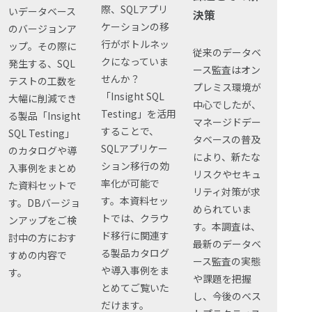
際、SQLアプリ
いデータベース
決策
ケーションの移
のバージョンア
行がボトルネッ
ップ。その際に
従来のデータベ
クになっていま
発生する、SQL
ース監査はオン
せんか？
テストの工数を
プレミス環境が
「Insight SQL
大幅に削減でき
中心でしたが、
Testing」を活用
る製品「Insight
マネージドデー
することで、
SQL Testing」
タベースの普及
SQLアプリケー
のカタログや導
により、新たな
ション移行の効
入事例をまとめ
リスクやセキュ
率化が可能で
た資料セットで
リティ対策が求
す。本資料セッ
す。DBバージョ
められていま
トでは、クラウ
ンアップをご検
す。本調査は、
ド移行に関連す
討中の方におす
最新のデータベ
る製品カタログ
すめの内容で
ース監査の実態
や導入事例をま
す。
や課題を把握
とめてご覧いた
し、今後のベス
だけます。