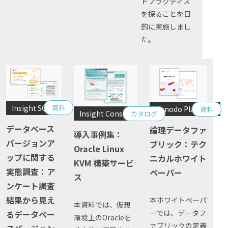
トプラクティス
を探ることを目
的に実施しまし
た。
Insight SQL Testing
資料
Denodo Platform
資料
Insight Consulting
カタログ
データベース
論理データファ
導入事例集：
バージョンア
ブリック：テク
Oracle Linux
ップに関する
ニカルホワイト
KVM 構築サービ
実態調査：ア
ペーパー
ス
ンケート調査
結果から見え
本ホワイトペーパ
本資料では、仮想
ーでは、データフ
るデータベー
環境上のOracleを
ァブリックの定義