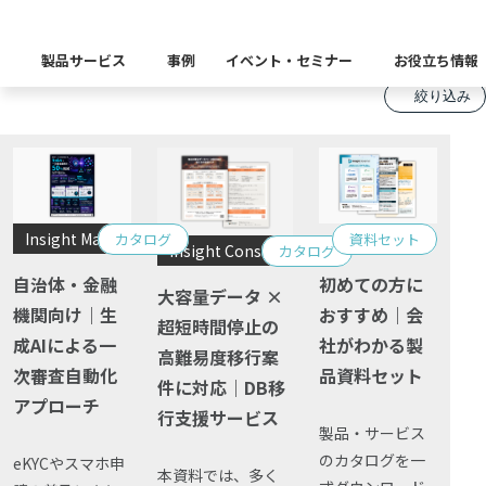
お役立ち情報
Document Download
製品サービス
事例
イベント・セミナー
お役立ち情報
絞り込み
製品カテゴリー別
Insight Catalog
課題から探す
業界から探す
自社開発製品群
キーワードから探す
Insight Blog
企業理念
イベント
代表あいさつ
CxOリレーブログ
セミナー
課題に関する製品をこちらか
業界特有の課題・ユースケー
データ統合
データ可視化・活用基盤
データセキュリティ
テスト自動化・効
ディザスタ
Insight Masking
カタログ
資料セット
× 絞り込みを解除
Insight Consulting
カタログ
業界から探す
Insight SQL Testing
クラウド移行時のよく
建設業
会社概要
db tech showcase
CEOブログ
沿革
自治体・金融
初めての方に
大容量データ ×
種別
機関向け｜生
おすすめ｜会
仮想環境（VMware
金融・保険業
超短時間停止の
データ統合／分析
製品一覧
移行時SQL
データベースDR（災害対
成AIによる一
社がわかる製
データ資産管理ソフトウェア
ALL
プラットフォーム
テストソフトウェア
高難易度移行案
ソリューション
役員紹介
アクセス
異種データベース移行
卸売・小売業
次審査自動化
品資料セット
件に対応｜DB移
カタログ
Insight Masking
アプローチ
行支援サービス
製造業
資料
キーワードから探す
製品・サービス
パートナー
データ統合・管理・配信
データマスキングソフトウェア
のカタログを一
動画
eKYCやスマホ申
情報通信業
ソリューション
本資料では、多く
キーワードに関連する製品を