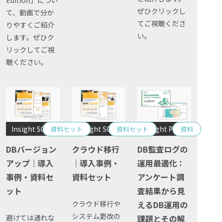
個人情報保護
ぜひクリックし
て、動画で分か
てご視聴くださ
りやすくご紹介
匿名化
い。
します。ぜひク
リックしてご視
聴ください。
Insight SQL Testing
Insight SQL Testing
Insight PISO
資料セット
資料セット
資料
DBバージョン
クラウド移行
DB監査ログの
アップ｜導入
｜導入事例・
運用最適化：
事例・資料セ
資料セット
アンケート調
ット
査結果から見
クラウド移行や
えるDB運用の
システム更改の
避けては通れな
課題とその解