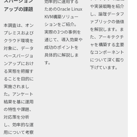
スバージョン
効率的に運用する
や実装戦略を紹介
アップの課題
ためのOracle Linux
し、論理データフ
KVM構築ソリュー
ァブリックの価値
ションをご紹介。
本調査は、オン
を解説します。ま
実際の3つの事例を
プレミスおよび
た、アーキテクチ
通じて、導入効果や
クラウド環境を
ャを構築する主要
成功のポイントを
対象に、データ
なコンポーネント
具体的に解説しま
ベースバージョ
について深く掘り
す。
ンアップにおけ
下げています。
る実態を把握す
ることを⽬的に
実施されまし
た。アンケート
結果を基に運用
の特性や課題、
対応策を分析
し、効率的な運
用について考察