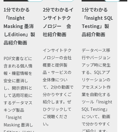
Insight Consulting
Insight Masking
1分でわかる
2分でわかるイ
1分でわかる
データマスキング
Insight SQL Testing
「Insight
ンサイトテク
「Insight SQL
データ仮想化
Masking 墨消
ノロジー 会
Testing」製
Insight PISO
しEdition」製
社紹介動画
品紹介動画
データ分析基盤構築
Qlikデータ統合
品紹介動画
Denodo Platform
データ可視化
インサイトテク
データベース移
Dbvisit StandbyMP
ノロジーの会社
行やバージョン
PDF文書などに
データ統合
概要と提供製
アップ時に発生
Insight Consulting
含まれる個人情
品・サービスの
する、SQLアプ
報・機密情報を
データ連携
全体像につい
リケーションの
安全に墨消し
フリーテキストマスキ
て、2分の動画で
アセスメント作
し、開示資料と
分かりやすくご
業を自動化する
して活用可能に
メタデータ管理
紹介します。ぜ
ツール「Insight
するデータマス
ひクリックして
SQL Testing」
キング製品
レプリケーション
ご視聴くださ
について、動画
「Insight
い。
で分かりやすく
仮想環境（VMware）
Masking 墨消し
ご紹介します。
Edition」につい