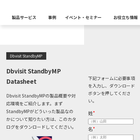
お役立ち情報
製品サービス
事例
イベント・セミナー
お役立ち情報
製品カテゴリー別
Insight Catalog
課題から探す
業界から探す
自社開発製品群
キーワードから探す
Dbvisit StandbyMP
Insight Blog
企業理念
イベント
代表あいさつ
CxOリレーブログ
セミナー
課題に関する製品をこちらか
業界特有の課題・ユースケー
データ統合
データ可視化・活用基盤
データセキュリティ
テスト自動化・効
ディザスタ
Dbvisit StandbyMP
業界から探す
下記フォームに必要事項
Insight SQL Testing
クラウド移行時のよく
建設業
Datasheet
会社概要
db tech showcase
CEOブログ
沿革
を入力し、ダウンロード
ボタンを押してくださ
仮想環境（VMware
金融・保険業
データ統合／分析
Dbvisit StandbyMPの製品概要や対
製品一覧
移行時SQL
データベースDR（災害対
データ資産管理ソフトウェア
い。
プラットフォーム
テストソフトウェア
ソリューション
役員紹介
アクセス
応環境をご紹介します。まず
異種データベース移行
卸売・小売業
StandbyMPがどういった製品なの
姓
*
Insight Masking
かについて知りたい方は、このカタ
製造業
キーワードから探す
パートナー
ログをダウンロードしてください。
名
*
データ統合・管理・配信
データマスキングソフトウェア
情報通信業
ソリューション
キーワードに関連する製品を