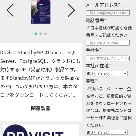
メールアドレス
*
公共
Insight PISO
SQLテスト
電話番号
*
運輸・物流業
データベース監査
ソフトウェア
※日中連絡が可能な電話
クラウド移行
番号をご記載ください
テストデータ作成
Qlik データ統合
会社名
*
Dbvisit StandbyMPはOracle、SQL
ディザスタリカバリ
データ利活用コンサルティング・データ統合コンサルティン
Server、PostgreSQL、クラウドにも
クラウド移行コンサルティング・データベースコンサルティング・
本社所在地
*
データガバナンス
対応するDR（災害対策）製品です。
Denodo Platform
まずStandbyMPがどういった製品な
プロフェッショナルサービス
業種
*
データベースバージョ
のかについて知りたい方は、本カタ
※SIer様・パートナー企
データベース構築
ログをダウンロードしてください。
業様など、提案目的で資
料をダウンロードされる
データベース監査
関連製品
Dbvisit StandbyMP
場合は、提案先エンドユ
ーザー様の業種をご選択
データベース移行
ください。
データベース管理