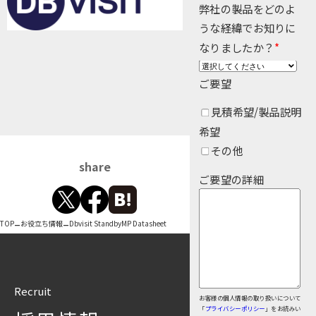
弊社の製品をどのよ
Insight Consulting
データマスキング
うな経緯でお知りに
なりましたか？
*
データ仮想化
ご要望
データ分析基盤構築
見積希望/製品説明
データ可視化
希望
データ統合
その他
share
データ連携
ご要望の詳細
フリーテキストマスキ
–
–
TOP
お役立ち情報
Dbvisit StandbyMP Datasheet
メタデータ管理
レプリケーション
Recruit
仮想環境（VMware）
お客様の個人情報の取り扱いについて
「
プライバシーポリシー
」をお読みい