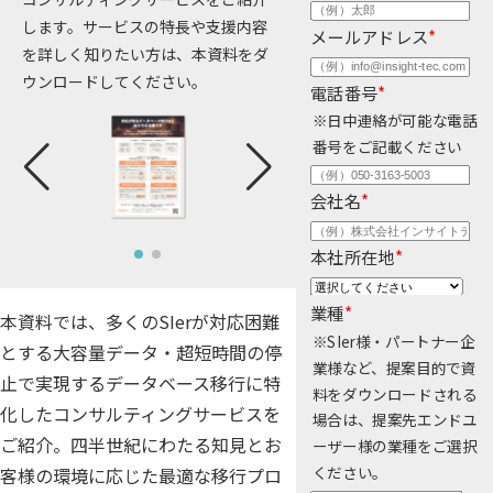
公共
します。サービスの特長や支援内容
Insight PISO
メールアドレス
*
を詳しく知りたい方は、本資料をダ
SQLテスト
運輸・物流業
データベース監査
ウンロードしてください。
電話番号
*
ソフトウェア
クラウド移行
※日中連絡が可能な電話
番号をご記載ください
テストデータ作成
Qlik データ統合
ディザスタリカバリ
会社名
*
データ利活用コンサルティング・データ統合コンサルティン
クラウド移行コンサルティング・データベースコンサルティング・
データガバナンス
本社所在地
*
Denodo Platform
プロフェッショナルサービス
データベースバージョ
業種
*
本資料では、多くのSIerが対応困難
データベース構築
※SIer様・パートナー企
とする大容量データ・超短時間の停
業様など、提案目的で資
止で実現するデータベース移行に特
データベース監査
料をダウンロードされる
Dbvisit StandbyMP
化したコンサルティングサービスを
場合は、提案先エンドユ
データベース移行
ご紹介。四半世紀にわたる知見とお
ーザー様の業種をご選択
ください。
客様の環境に応じた最適な移行プロ
データベース管理