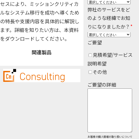
セスにより、ミッションクリティカ
Insight Consulting
弊社のサービスをど
データマスキング
ルなシステム移行を成功へ導くため
のような経緯でお知
の特長や支援内容を具体的に解説し
データ仮想化
りになりましたか？
*
ます。詳細を知りたい方は、本資料
データ分析基盤構築
をダウンロードしてください。
ご要望
データ可視化
関連製品
見積希望/サービス
説明希望
データ統合
その他
データ連携
ご要望の詳細
フリーテキストマスキ
メタデータ管理
レプリケーション
仮想環境（VMware）
お客様の個人情報の取り扱いについて