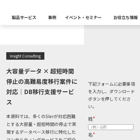
お役立ち情報
製品サービス
事例
イベント・セミナー
お役立ち情報
製品カテゴリー別
Insight Catalog
課題から探す
業界から探す
自社開発製品群
キーワードから探す
Insight Consulting
Insight Blog
企業理念
イベント
代表あいさつ
CxOリレーブログ
セミナー
課題に関する製品をこちらか
業界特有の課題・ユースケー
データ統合
データ可視化・活用基盤
データセキュリティ
テスト自動化・効
ディザスタ
大容量データ × 超短時間
業界から探す
Insight SQL Testing
クラウド移行時のよく
建設業
停止の高難易度移行案件に
会社概要
db tech showcase
CEOブログ
沿革
下記フォームに必要事項
対応｜DB移行支援サービ
を入力し、ダウンロード
仮想環境（VMware
金融・保険業
データ統合／分析
製品一覧
移行時SQL
データベースDR（災害対
ボタンを押してくださ
データ資産管理ソフトウェア
ス
プラットフォーム
テストソフトウェア
ソリューション
役員紹介
アクセス
い。
異種データベース移行
卸売・小売業
Insight Masking
本資料では、多くのSIerが対応困難
姓
*
製造業
キーワードから探す
とする大容量・超短時間の停止で実
パートナー
データ統合・管理・配信
データマスキングソフトウェア
現するデータベース移行に特化した
情報通信業
ソリューション
名
*
キーワードに関連する製品を
コンサルティングサービスをご紹介