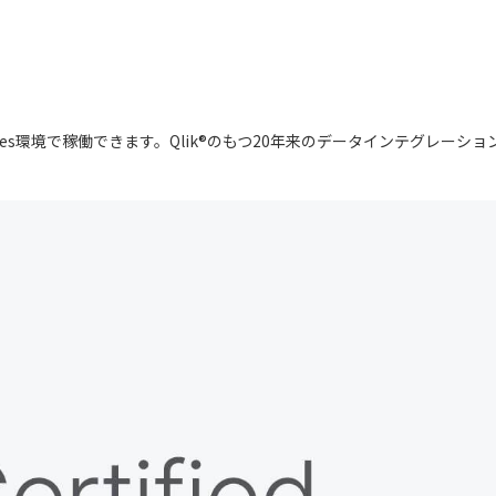
 Enterprises環境で稼働できます。Qlik®のもつ20年来のデータイン