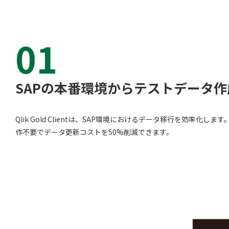
SQLテ
データ
01
データ
データ
SAPの本番環境からテストデータ
仮想環境
Qlik Gold Clientは、SAP環境におけるデータ移行を
作不要でデータ更新コストを50%削減できます。