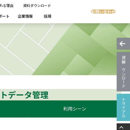
れる理由
資料ダウンロード
お問い合わせ
ポート
企業情報
採用
Insight Masking
社開発製品群
製品検索
製品検索
showcase
グ
沿革
資料ダウンロード
ます。
スト自動化・効率化
ディザスタリカバリ
Denodo Platform
課題
売業
製造業
流業
移行時SQL
データベースDR（災害対策）
ストデータ管理
テストソフトウェア
ソリューション
トライアル
利用シーン
製品検索