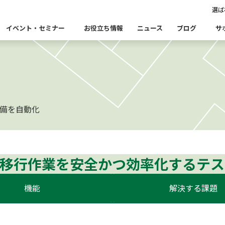
選ば
イベント・セミナー
お役立ち情報
ニュース
ブログ
サ
Insight Catalog
Insight SQL Testing
自
表あいさつ
セミナー
CxOリレーブログ
会社概要
db tech 
CEOブロ
品をこちらから探すことができます。
・ユースケース・関連製品・事例をこちらから探すことができ
備を自動化
合
データ可視化・活用基盤
データセキュリティ
テ
Insight PISO
Qlik データ統合
ド移行時のよくある課題
建設業
金融・保険業
仮想環境（VMware）移行時のよくある
卸売・小
クセス
パートナー
ータベース移行時のよくある課題
情報通信業
公共
運輸・物
析
や移行作業を安全かつ効率化するテ
データ資産管理ソフトウェア
ム
ら探す
bvisit StandbyMP
Insight Consulting
機能
解決する課題
連する製品をこちらから探すことができます。
・配信
データマスキングソフトウェア
ン