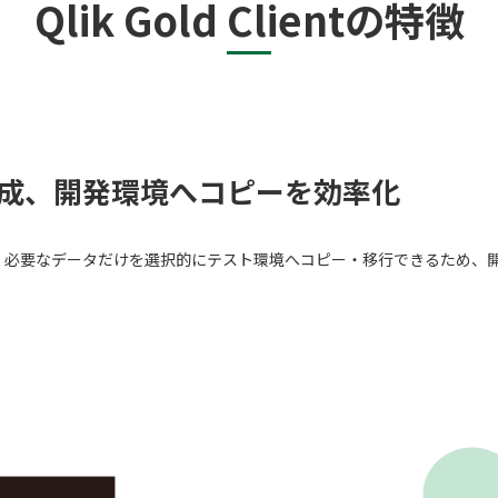
Qlik Gold Clientの特徴
スト
クラウド移行
テストデータ作成
ディザスタリ
ベースバージョンアップ
データベース構築
データベース
データベース監査
ソフトウェア
ベース管理
データマスキング
データ仮想化
データ
統合
データ連携
フリーテキストマスキング
メタデ
作成、開発環境へコピーを効率化
（VMware）移行
個人情報保護
匿名化
データ利活用コンサルティング・データ統合コンサルティン
クラウド移行コンサルティング・データベースコンサルティング・
効率化します。必要なデータだけを選択的にテスト環境へコピー・移行できるた
プロフェッショナルサービス