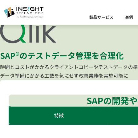
Qlik Gold Client®
製品サービス
事例
製品カテゴリー別
課題から探す
業界から探す
SAP®のテストデータ管理を合理化
キーワードから探す
企業理念
イベント
Insight Blog
代
課題に関する製
業界特有の課題
時間とコストがかかるクライアントコピーやテストデータの準
データ統
業界から探す
データ準備にかかる工数を気にせず改善業務を実施可能に
クラウ
役員紹介
ア
異種デ
データ統合／分
製品一覧
SAPの開発
プラットフォー
キーワードか
D
特徴
キーワードに関
データ統合・管理
ソリューショ