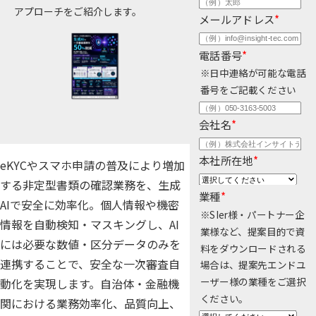
アプローチをご紹介します。
公共
メールアドレス
*
Insight PISO
SQLテスト
運輸・物流業
データベース監査
電話番号
*
ソフトウェア
クラウド移行
※日中連絡が可能な電話
番号をご記載ください
テストデータ作成
Qlik データ統合
会社名
*
ディザスタリカバリ
データ利活用コンサルティング・データ統合コンサルティン
クラウド移行コンサルティング・データベースコンサルティング・
データガバナンス
本社所在地
*
eKYCやスマホ申請の普及により増加
Denodo Platform
プロフェッショナルサービス
する非定型書類の確認業務を、生成
データベースバージョ
業種
*
AIで安全に効率化。個人情報や機密
※SIer様・パートナー企
データベース構築
情報を自動検知・マスキングし、AI
業様など、提案目的で資
には必要な数値・区分データのみを
料をダウンロードされる
データベース監査
Dbvisit StandbyMP
連携することで、安全な一次審査自
場合は、提案先エンドユ
データベース移行
ーザー様の業種をご選択
動化を実現します。自治体・金融機
ください。
関における業務効率化、品質向上、
データベース管理