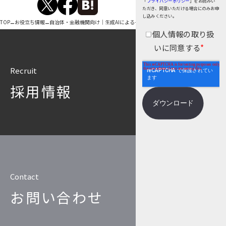
「
プライバシーポリシー
」をお読みい
個人情報保護
ただき、同意いただける場合にのみお申
し込みください。
–
–
TOP
お役立ち情報
自治体・金融機関向け｜生成AIによる一次審査自動化アプローチ
匿名化
個人情報の取り扱
いに同意する
*
Recruit
採用情報
Contact
お問い合わせ