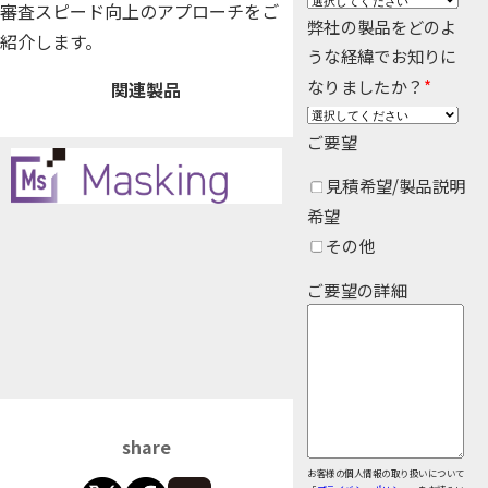
審査スピード向上のアプローチをご
Insight Consulting
弊社の製品をどのよ
データマスキング
紹介します。
うな経緯でお知りに
データ仮想化
なりましたか？
*
関連製品
データ分析基盤構築
ご要望
データ可視化
見積希望/製品説明
希望
データ統合
その他
データ連携
ご要望の詳細
フリーテキストマスキ
メタデータ管理
レプリケーション
share
仮想環境（VMware）
お客様の個人情報の取り扱いについて