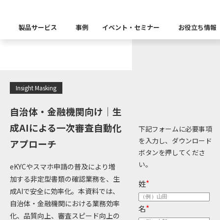
お役立ち情報
製品サービス
事例
イベント・セミナー
お役立ち情報
製品カテゴリー別
Insight Catalog
課題から探す
業界から探す
自社開発製品群
キーワードから探す
Insight Masking
Insight Blog
企業理念
イベント
代表あいさつ
CxOリレーブログ
セミナー
課題に関する製品をこちらか
業界特有の課題・ユースケー
データ統合
データ可視化・活用基盤
データセキュリティ
テスト自動化・効
ディザスタ
自治体・金融機関向け｜生
業界から探す
Insight SQL Testing
クラウド移行時のよく
建設業
成AIによる一次審査自動化
会社概要
db tech showcase
CEOブログ
沿革
下記フォームに必要事項
を入力し、ダウンロード
アプローチ
仮想環境（VMware
金融・保険業
データ統合／分析
製品一覧
移行時SQL
データベースDR（災害対
ボタンを押してくださ
データ資産管理ソフトウェア
プラットフォーム
テストソフトウェア
ソリューション
役員紹介
アクセス
い。
eKYCやスマホ申請の普及により増
異種データベース移行
卸売・小売業
Insight Masking
加する非定型書類の確認業務を、生
姓
*
製造業
成AIで安全に効率化。本資料では、
キーワードから探す
パートナー
データ統合・管理・配信
自治体・金融機関における業務効率
データマスキングソフトウェア
名
*
情報通信業
ソリューション
化、品質向上、審査スピード向上の
キーワードに関連する製品を