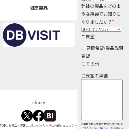
弊社の製品をどのよ
Insight Consulting
関連製品
データマスキング
うな経緯でお知りに
なりましたか？
*
データ仮想化
データ分析基盤構築
ご要望
データ可視化
見積希望/製品説明
希望
データ統合
その他
データ連携
ご要望の詳細
フリーテキストマスキ
メタデータ管理
share
レプリケーション
仮想環境（VMware）
お客様の個人情報の取り扱いについて
–
–
TOP
お役立ち情報
スタンバイサーバに作成したカスケードスタンバイデータベースをソースとして利用
「
プライバシーポリシー
」をお読みい