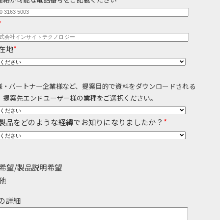
カバリ
データガバナンス
*
監査
データベース移行
分析基盤構築
データ可視化
在地
*
ータ管理
レプリケーション
er様・パートナー企業様など、提案目的で資料をダウンロードされる
グ・
、提案先エンドユーザー様の業種をご選択ください。
製品導入支援
製品をどのような経緯でお知りになりましたか？
*
希望/製品説明希望
他
の詳細