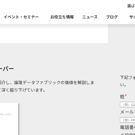
情報
選ば
イベント・セミナー
お役立ち情報
ニュース
ブログ
サ
Insight Catalog
Insight SQL Testing
自
表あいさつ
セミナー
CxOリレーブログ
会社概要
db tech 
CEOブロ
品をこちらから探すことができます。
・ユースケース・関連製品・事例をこちらから探すことができ
合
データ可視化・活用基盤
データセキュリティ
テ
ーパー
Insight PISO
Qlik データ統合
ド移行時のよくある課題
建設業
金融・保険業
仮想環境（VMware）移行時のよくある
卸売・小
クセス
パートナー
下記フ
紹介し、論理データファブリックの価値を解説しま
い。
て深く掘り下げています。
ータベース移行時のよくある課題
情報通信業
公共
運輸・物
析
データ資産管理ソフトウェア
姓
*
ム
ら探す
bvisit StandbyMP
Insight Consulting
メール
連する製品をこちらから探すことができます。
・配信
電話番
データマスキングソフトウェア
ン
※日中