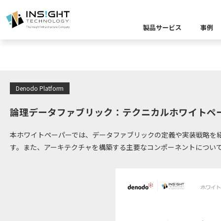
お役立ち
製品サービス
事例
製品カテゴリー別
課題から探す
業界から探す
キーワードから探す
Denodo Platform
企業理念
イベント
Insight Blog
代
課題に関する製
業界特有の課題
データ統
論理データファブリック：テクニカルホワイトペ
業界から探す
クラウ
役員紹介
ア
本ホワイトペーパーでは、データファブリックの定義や実装戦略を
す。また、アーキテクチャを構築する主要なコンポーネントについ
異種デ
データ統合／分
製品一覧
プラットフォー
キーワードか
D
キーワードに関
データ統合・管理
ソリューショ