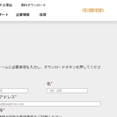
れる理由
資料ダウンロード
お問い合わせ
ポート
企業情報
採用
Insight Masking
社開発製品群
製品検索
製品検索
showcase
グ
沿革
ます。
スト自動化・効率化
ディザスタリカバリ
Denodo Platform
課題
売業
製造業
ォームに必要事項を入力し、ダウンロードボタンを押してくださ
流業
移行時SQL
データベースDR（災害対策）
名
*
テストソフトウェア
ソリューション
アドレス
*
製品検索
号
*
連絡が可能な電話番号をご記載ください