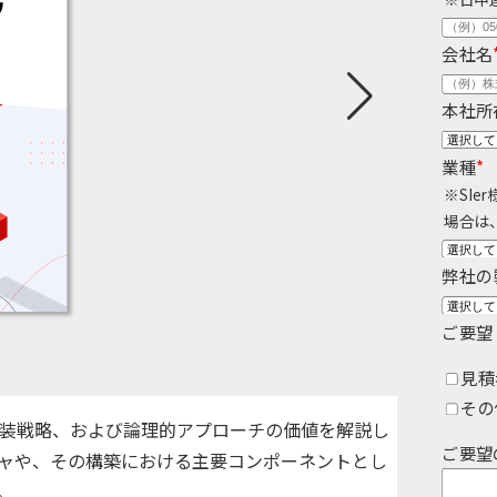
スト
クラウド移行
テストデータ作成
ディザスタリ
会社名
ベースバージョンアップ
データベース構築
データベース
データベース監査
ソフトウェア
ベース管理
データマスキング
データ仮想化
データ
本社所
統合
データ連携
フリーテキストマスキング
メタデ
業種
*
※SI
（VMware）移行
個人情報保護
匿名化
データ利活用コンサルティング・データ統合コンサルティン
場合は
クラウド移行コンサルティング・データベースコンサルティング・
弊社の
プロフェッショナルサービス
ご要望
見積
その
装戦略、および論理的アプローチの価値を解説し
ご要望
ャや、その構築における主要コンポーネントとし
。