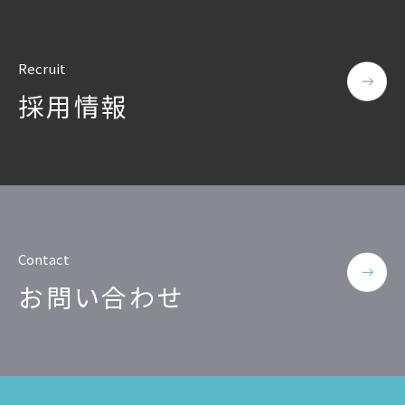
公共
Insight PISO
SQLテスト
運輸・物流業
データベース監査
Recruit
ソフトウェア
クラウド移行
採用情報
テストデータ作成
Qlik データ統合
ディザスタリカバリ
データ利活用コンサルティング・データ統合コンサルティン
クラウド移行コンサルティング・データベースコンサルティング・
データガバナンス
Denodo Platform
プロフェッショナルサービス
データベースバージョ
Contact
データベース構築
お問い合わせ
データベース監査
Dbvisit StandbyMP
データベース移行
データベース管理