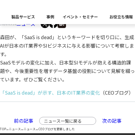
CEOブログを更新しました
製品サービス
事例
イベント・セミナー
お役立ち情報
ニュース
2026.05.28
製品カテゴリー別
森田が、「SaaS is dead」というキーワードを切り口に、生成
Insight Catalog
AIが日本のIT業界やSIビジネスに与える影響について考察しま
課題から探す
業界から探す
自社開発製品群
キーワードから探す
す。
Insight Blog
企業理念
イベント
代表あいさつ
CxOリレーブログ
セミナー
課題に関する製品をこちらか
業界特有の課題・ユースケー
SaaSモデルの変化に加え、日本型SIモデルが抱える構造的課
データ統合
データ可視化・活用基盤
データセキュリティ
テスト自動化・効
ディザスタ
題や、今後重要性を増すデータ基盤の役割について見解を綴っ
業界から探す
Insight SQL Testing
クラウド移行時のよく
建設業
会社概要
db tech showcase
CEOブログ
沿革
ています。ぜひご覧ください。
仮想環境（VMware
金融・保険業
「SaaS is dead」が示す、日本のIT業界の変化
（CEOブログ）
データ統合／分析
製品一覧
移行時SQL
データベースDR（災害対
データ資産管理ソフトウェア
プラットフォーム
テストソフトウェア
ソリューション
役員紹介
アクセス
異種データベース移行
卸売・小売業
Insight Masking
製造業
キーワードから探す
前の記事
次の記事
ニュース一覧に戻る
パートナー
データ統合・管理・配信
データマスキングソフトウェア
–
–
–
情報通信業
ソリューション
TOP
ニュース
ニュース
CEOブログを更新しました
キーワードに関連する製品を