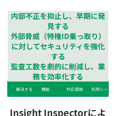
公共
Insight PISO
内部不正を抑止し、早期に発
SQLテスト
運輸・物流業
データベース監査
ソフトウェア
見する
クラウド移行
外部脅威（特権ID乗っ取り）
テストデータ作成
Qlik データ統合
に対してセキュリティを強化
ディザスタリカバリ
データ利活用コンサルティング・データ統合コンサルティ
する
クラウド移行コンサルティング・データベースコンサルティング・
データガバナンス
監査工数を劇的に削減し、業
Denodo Platform
プロフェッショナルサービス
データベースバージョ
務を効率化する
データベース構築
解決する課題
機能
対応環境
利用シーン
データベース監査
Dbvisit StandbyMP
データベース移行
Insight Inspectorによ
データベース管理