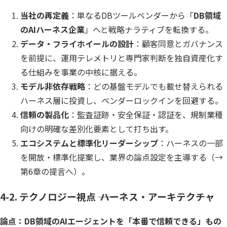
当社の再定義
：単なるDBツールベンダーから「
DB領域
のAIハーネス企業
」へと戦略ナラティブを転換する。
データ・フライホイールの設計
：顧客同意とガバナンス
を前提に、運用テレメトリと専門家判断を独自資産化す
る仕組みを事業の中核に据える。
モデル非依存戦略
：どの基盤モデルでも載せ替えられる
ハーネス層に投資し、ベンダーロックインを回避する。
信頼の製品化
：監査証跡・安全保証・認証を、規制業種
向けの明確な差別化要素として打ち出す。
エコシステムと標準化リーダーシップ
：ハーネスの一部
を開放・標準化提案し、業界の論点設定を主導する（→
第6章の提言へ）。
4-2. テクノロジー視点 ―― ハーネス・アーキテクチャ
論点：DB領域のAIエージェントを「本番で信頼できる」もの