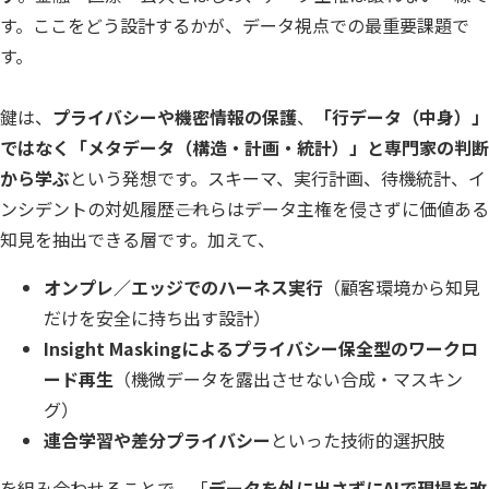
す。ここをどう設計するかが、データ視点での最重要課題で
す。
鍵は、
プライバシーや機密情報の保護
、
「行データ（中身）」
ではなく「メタデータ（構造・計画・統計）」と専門家の判断
から学ぶ
という発想です。スキーマ、実行計画、待機統計、イ
ンシデントの対処履歴――これらはデータ主権を侵さずに価値ある
知見を抽出できる層です。加えて、
オンプレ／エッジでのハーネス実行
（顧客環境から知見
だけを安全に持ち出す設計）
Insight
Maskingによるプライバシー保全型のワークロ
ード再生
（機微データを露出させない合成・マスキン
グ）
連合学習や差分プライバシー
といった技術的選択肢
を組み合わせることで、「
データを外に出さずにAIで現場を改