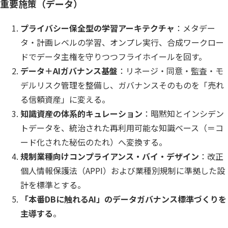
重要施策（データ）
プライバシー保全型の学習アーキテクチャ
：メタデー
タ・計画レベルの学習、オンプレ実行、合成ワークロー
ドでデータ主権を守りつつフライホイールを回す。
データ＋AIガバナンス基盤
：リネージ・同意・監査・モ
デルリスク管理を整備し、ガバナンスそのものを「売れ
る信頼資産」に変える。
知識資産の体系的キュレーション
：暗黙知とインシデン
トデータを、統治された再利用可能な知識ベース（＝コ
ード化された秘伝のたれ）へ変換する。
規制業種向けコンプライアンス・バイ・デザイン
：改正
個人情報保護法（APPI）および業種別規制に準拠した設
計を標準とする。
「本番DBに触れるAI」のデータガバナンス標準づくりを
主導する
。