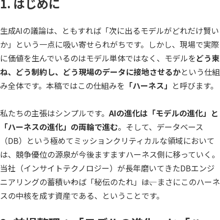
1.
はじめに
公共
Insight PISO
SQLテスト
生成AIの議論は、ともすれば「次に出るモデルがどれだけ賢い
運輸・物流業
データベース監査
ソフトウェア
か」という一点に吸い寄せられがちです。しかし、現場で実際
クラウド移行
に価値を生んでいるのはモデル単体ではなく、モデルを
どう束
テストデータ作成
Qlik データ統合
ね、どう制約し、どう現場のデータに接地させるか
という仕組
み全体です。本稿ではこの仕組みを
「ハーネス」
と呼びます。
ディザスタリカバリ
データ利活用コンサルティング・データ統合コンサルティン
クラウド移行コンサルティング・データベースコンサルティング・
データガバナンス
私たちの主張はシンプルです。
AIの進化は「モデルの進化」と
Denodo Platform
「ハーネスの進化」の両輪で進む
。そして、データベース
プロフェッショナルサービス
データベースバージョ
（DB）という極めてミッションクリティカルな領域において
データベース構築
は、競争優位の源泉が今後ますますハーネス側に移っていく。
当社（インサイトテクノロジー）が長年磨いてきたDBエンジ
データベース監査
Dbvisit StandbyMP
ニアリングの蓄積――いわば「秘伝のたれ」――は、まさにこのハーネ
データベース移行
スの中核を成す資産である、ということです。
データベース管理