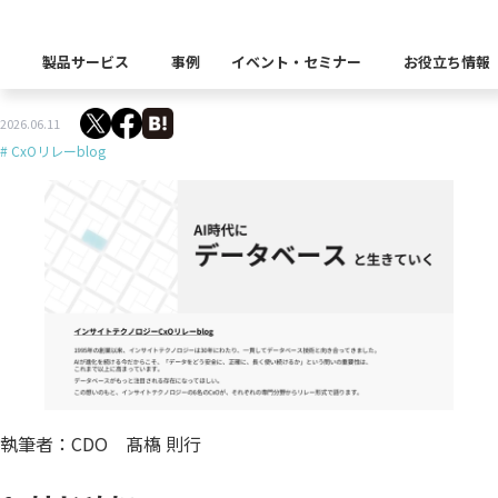
DB領域におけるAIエンパワーメントの本質 ―― モデ
製品サービス
事例
イベント・セミナー
お役立ち情報
ルとハーネスの両輪
製品カテゴリー別
2026.06.11
# CxOリレーblog
Insight Catalog
課題から探す
業界から探す
自社開発製品群
キーワードから探す
Insight Blog
企業理念
イベント
代表あいさつ
CxOリレーブログ
セミナー
課題に関する製品をこちらか
業界特有の課題・ユースケー
データ統合
データ可視化・活用基盤
データセキュリティ
テスト自動化・効
ディザスタ
業界から探す
Insight SQL Testing
クラウド移行時のよく
建設業
会社概要
db tech showcase
CEOブログ
沿革
仮想環境（VMware
金融・保険業
データ統合／分析
製品一覧
移行時SQL
データベースDR（災害対
データ資産管理ソフトウェア
プラットフォーム
テストソフトウェア
ソリューション
役員紹介
アクセス
異種データベース移行
卸売・小売業
Insight Masking
製造業
キーワードから探す
執筆者：CDO 髙𫞎 則行
パートナー
データ統合・管理・配信
データマスキングソフトウェア
情報通信業
ソリューション
キーワードに関連する製品を