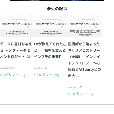
最近の記事
データに意味を与え
EVが教えてくれたこ
塾講師から始まった
る 〜 メタデータ と
と——技術を支える
キャリアヒストリー
オントロジー と AI
インフラの重要性
（後編）｜インサイ
トテクノロジーへの
2026.08.06
2026.07.23
転職とAttunityとの
# CxOリレーblog
# CxOリレーblog
出会い
2026.07.09
# CxOリレーblog