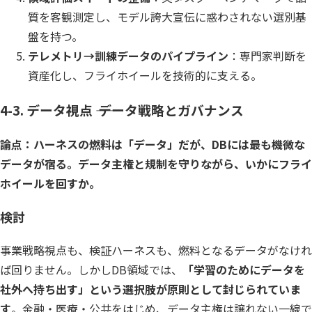
質を客観測定し、モデル誇大宣伝に惑わされない選別基
盤を持つ。
テレメトリ→訓練データのパイプライン
：専門家判断を
資産化し、フライホイールを技術的に支える。
4-3. データ視点 ―― データ戦略とガバナンス
論点：ハーネスの燃料は「データ」だが、DBには最も機微な
データが宿る。データ主権と規制を守りながら、いかにフライ
ホイールを回すか。
検討
事業戦略視点も、検証ハーネスも、燃料となるデータがなけれ
ば回りません。しかしDB領域では、
「学習のためにデータを
社外へ持ち出す」という選択肢が原則として封じられていま
す
。金融・医療・公共をはじめ、データ主権は譲れない一線で