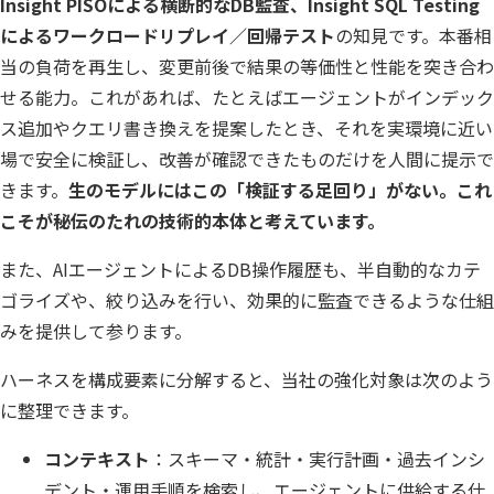
Insight
PISOによる横断的なDB監査、
Insight
SQL Testing
によるワークロードリプレイ／回帰テスト
の知見です。本番相
当の負荷を再生し、変更前後で結果の等価性と性能を突き合わ
せる能力。これがあれば、たとえばエージェントがインデック
ス追加やクエリ書き換えを提案したとき、それを実環境に近い
場で安全に検証し、改善が確認できたものだけを人間に提示で
きます。
生のモデルにはこの「検証する足回り」がない。これ
こそが秘伝のたれの技術的本体と考えています。
また、AIエージェントによるDB操作履歴も、半自動的なカテ
ゴライズや、絞り込みを行い、効果的に監査できるような仕組
みを提供して参ります。
ハーネスを構成要素に分解すると、当社の強化対象は次のよう
に整理できます。
コンテキスト
：スキーマ・統計・実行計画・過去インシ
デント・運用手順を検索し、エージェントに供給する仕