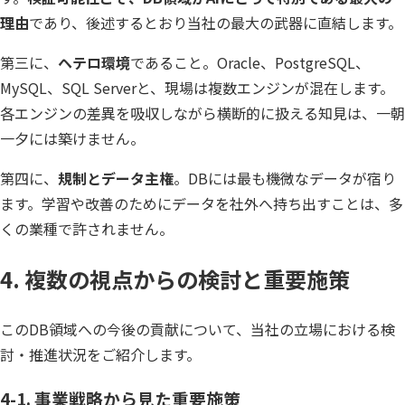
理由
であり、後述するとおり当社の最大の武器に直結します。
第三に、
ヘテロ環境
であること。Oracle、PostgreSQL、
MySQL、SQL Serverと、現場は複数エンジンが混在します。
各エンジンの差異を吸収しながら横断的に扱える知見は、一朝
一夕には築けません。
第四に、
規制とデータ主権
。DBには最も機微なデータが宿り
ます。学習や改善のためにデータを社外へ持ち出すことは、多
くの業種で許されません。
4. 複数の視点からの検討と重要施策
このDB領域への今後の貢献について、当社の立場における検
討・推進状況をご紹介します。
4-1. 事業戦略から見た重要施策