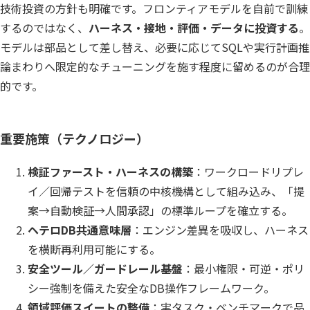
技術投資の方針も明確です。フロンティアモデルを自前で訓練
するのではなく、
ハーネス・接地・評価・データに投資する
。
モデルは部品として差し替え、必要に応じてSQLや実行計画推
論まわりへ限定的なチューニングを施す程度に留めるのが合理
的です。
重要施策（テクノロジー）
検証ファースト・ハーネスの構築
：ワークロードリプレ
イ／回帰テストを信頼の中核機構として組み込み、「提
案→自動検証→人間承認」の標準ループを確立する。
ヘテロDB共通意味層
：エンジン差異を吸収し、ハーネス
を横断再利用可能にする。
安全ツール／ガードレール基盤
：最小権限・可逆・ポリ
シー強制を備えた安全なDB操作フレームワーク。
領域評価スイートの整備
：実タスク・ベンチマークで品