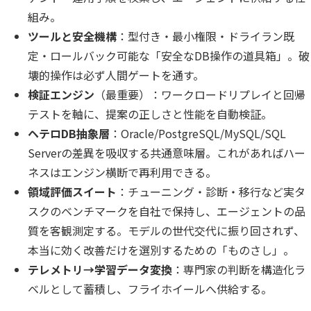
組み。
ツールと安全機構
：型付き・最小権限・ドライラン既
定・ロールバック可能な「安全なDB操作の道具箱」。破
壊的操作は必ず人間ゲートを通す。
検証エンジン
（最重要）：ワークロードリプレイと回帰
テストを軸に、提案の正しさと性能を自動検証。
ヘテロDB抽象層
：Oracle/PostgreSQL/MySQL/SQL
Serverの差異を吸収する共通意味層。これがあればハー
ネスはエンジン横断で再利用できる。
領域評価スイート
：チューニング・診断・移行など実タ
スクのベンチマークを自社で保持し、エージェントの品
質を客観測定する。モデルの世代交代に振り回されず、
本当に効く改善だけを選別するための「ものさし」。
テレメトリ→学習データ変換
：専門家の判断を構造化ラ
ベルとして蓄積し、フライホイールへ供給する。