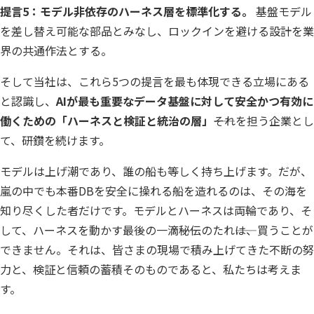
提言5：モデル非依存のハーネス層を標準化する。
基盤モデル
を差し替え可能な部品とみなし、ロックインを避ける設計を業
界の共通作法とする。
そして当社は、これら5つの提言を最も体現できる立場にある
と認識し、
AIが最も重要なデータ基盤に対して安全かつ有効に
働くための「ハーネスと検証と統治の層」
――それを担う企業とし
て、研鑽を続けます。
モデルは上げ潮であり、誰の船も等しく持ち上げます。だが、
嵐の中でも本番DBを安全に操れる船を造れるのは、その海を
知り尽くした者だけです。モデルとハーネスは両輪であり、そ
して、ハーネスを動かす最後の一滴――秘伝のたれ――は、買うことが
できません。それは、皆さまの現場で積み上げてきた不断の努
力と、検証と信頼の蓄積そのものであると、私たちは考えま
す。