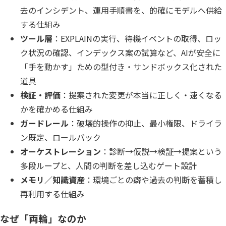
個人情報保護
去のインシデント、運用手順書を、的確にモデルへ供給
する仕組み
匿名化
ツール層
：EXPLAINの実行、待機イベントの取得、ロッ
ク状況の確認、インデックス案の試算など、AIが安全に
「手を動かす」ための型付き・サンドボックス化された
道具
検証・評価
：提案された変更が本当に正しく・速くなる
かを確かめる仕組み
ガードレール
：破壊的操作の抑止、最小権限、ドライラ
ン既定、ロールバック
オーケストレーション
：診断→仮説→検証→提案という
多段ループと、人間の判断を差し込むゲート設計
メモリ／知識資産
：環境ごとの癖や過去の判断を蓄積し
再利用する仕組み
なぜ「両輪」なのか