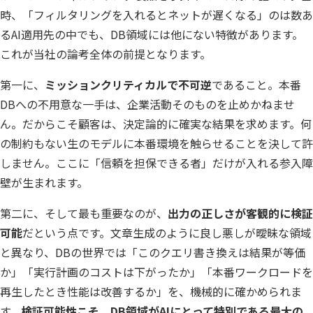
時、「フィルタリングを入れるとネットが遅くなる」のは数あ
るAI適用先の中でも、DB領域には他にない特徴があります。
これが当社の論考全体の前提となります。
第一に、
ミッションクリティカルで不可逆
であること。本番
DBへの不用意な一手は、企業活動そのものを止めかねませ
ん。だからこそ顧客は、決定論的に確実な結果を求めます。何
の制約もない生のモデルに本番環境を触らせることを決して許
しません。ここに「信頼を担保できる者」だけが入れる参入障
壁が生まれます。
第二に、そして最も重要なのが、
出力の正しさが客観的に検証
可能
だという点です。文章生成のように良し悪しが曖昧な領域
と異なり、DBの世界では「このクエリ書き換えは結果が等価
か」「実行計画のコストは下がったか」「本番ワークロードを
再生したとき性能は改善するか」を、機械的に確かめられま
す。
検証可能性こそ、DB領域がAIにとって特別である最大の