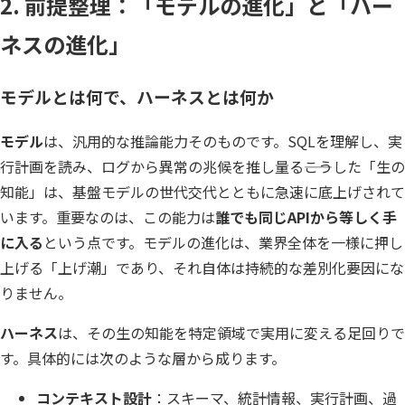
2. 前提整理：「モデルの進化」と「ハー
Insight Consulting
データマスキング
ネスの進化」
データ仮想化
モデルとは何で、ハーネスとは何か
データ分析基盤構築
モデル
は、汎用的な推論能力そのものです。SQLを理解し、実
データ可視化
行計画を読み、ログから異常の兆候を推し量る――こうした「生の
データ統合
知能」は、基盤モデルの世代交代とともに急速に底上げされて
います。重要なのは、この能力は
誰でも同じAPIから等しく手
データ連携
に入る
という点です。モデルの進化は、業界全体を一様に押し
フリーテキストマスキ
上げる「上げ潮」であり、それ自体は持続的な差別化要因にな
りません。
メタデータ管理
ハーネス
は、その生の知能を特定領域で実用に変える足回りで
レプリケーション
す。具体的には次のような層から成ります。
仮想環境（VMware）
コンテキスト設計
：スキーマ、統計情報、実行計画、過