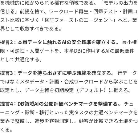
を機械的に確かめられる稀有な領域である。「モデルの出力を
信じる」前提を捨て、ワークロード再生・回帰テスト・計画コ
スト比較に基づく「検証ファーストのエージェント」へと、業
界として収斂すべきである。
提言2：本番データに触れるAIの安全標準を確立する。
最小権
限・可逆性・人間ゲートを、本番DBに作用するAIの最低要件
として共通化する。
提言3：データを持ち出さずに学ぶ規範を確立する。
行データ
ではなくメタデータ・計画・合成ワークロードから学ぶことを
既定とし、データ主権を初期設定（デフォルト）に据える。
提言4：DB領域AIの公開評価ベンチマークを整備する。
チュ
ーニング・診断・移行といった実タスクの共通ベンチマークを
業界で整備し、進歩を客観測定し、顧客が比較できる土壌をつ
くる。