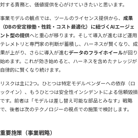
対する責務と、価値提供を心がけていきたいと思います。
事業モデルの観点では、ツールのライセンス提供から、
成果
（DBの安定稼働・性能・コスト最適化）に紐づくAIエージェ
ント型の提供
へと重心が移ります。そして導入が進むほど運用
テレメトリと専門家の判断が蓄積し、ハーネスが賢くなり、成
果が上がり、さらに導入が進む――
データのフライホイール
が回り
始めます。これが効き始めると、ハーネスを含めたナレッジが
自律的に賢くなり続けます。
リスクは主に2つ。ひとつは特定モデルベンダーへの依存（ロ
ックイン）、もうひとつは安全性インシデントによる信頼毀損
です。前者は「モデルは差し替え可能な部品とみなす」戦略
で、後者は次のテクノロジーの視点での施策で検討します。
重要施策（事業戦略）