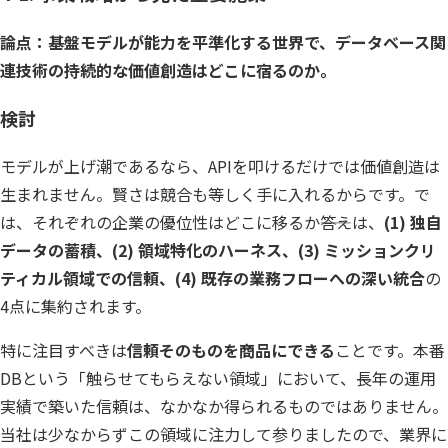
論点：基盤モデルが能力を平準化する世界で、データベース関
連技術の持続的な価値創造はどこに宿るのか。
検討
モデルが上げ潮であるなら、APIを叩けるだけでは価値創造は
生まれません。賢さは競合も等しく手に入れるからです。で
は、それぞれの企業の優位性はどこに移るか――答えは、
(1) 独自
データの蓄積、(2) 領域特化のハーネス、(3) ミッションクリ
ティカル領域での信頼、(4) 既存の業務フローへの深い統合
の
4点に集約されます。
特に注目すべきは
信頼そのものを商品にできる
ことです。本番
DBという「触らせてもらえない領域」において、長年の運用
実績で築いた信頼は、なかなか得られるものではありません。
当社は少なからずこの領域に注力して参りましたので、業界に