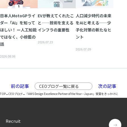
日本人MotoGPライ
EVが教えてくれたこ
人口減少時代の未来
ダー「AI」を知って
と——技術を支える
をAIと考える──少
ほしい！ ー人工知能
インフラの重要性
子化対策の新たなヒ
ではなく、小椋藍の
ント
2026.07.23
話
2026.07.09
2026.08.06
前の記事
次の記事
CEOブログ一覧に戻る
–
–
TOP
CEOブログ
「AWS Design Excellence Partner of the Year – Japan」受賞をきっかけに
Recruit