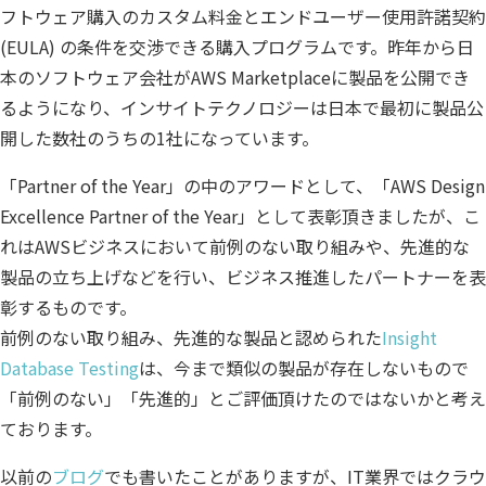
フトウェア購入のカスタム料金とエンドユーザー使用許諾契約
Insight Consulting
データマスキング
(EULA) の条件を交渉できる購入プログラムです。昨年から日
本のソフトウェア会社がAWS Marketplaceに製品を公開でき
データ仮想化
るようになり、インサイトテクノロジーは日本で最初に製品公
データ分析基盤構築
開した数社のうちの1社になっています。
データ可視化
「Partner of the Year」の中のアワードとして、「AWS Design
Excellence Partner of the Year」として表彰頂きましたが、こ
データ統合
れはAWSビジネスにおいて前例のない取り組みや、先進的な
データ連携
製品の立ち上げなどを行い、ビジネス推進したパートナーを表
彰するものです。
フリーテキストマスキ
前例のない取り組み、先進的な製品と認められた
Insight
メタデータ管理
Database Testing
は、今まで類似の製品が存在しないもので
「前例のない」「先進的」とご評価頂けたのではないかと考え
レプリケーション
ております。
仮想環境（VMware）
以前の
ブログ
でも書いたことがありますが、IT業界ではクラウ