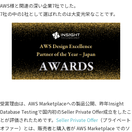
AWS様と関連の深い企業7社でした。
公共
Insight PISO
7社の中の1社として選ばれたのは大変光栄なことです。
SQLテスト
運輸・物流業
データベース監査
ソフトウェア
クラウド移行
テストデータ作成
Qlik データ統合
ディザスタリカバリ
データ利活用コンサルティング・データ統合コンサルティン
クラウド移行コンサルティング・データベースコンサルティング・
データガバナンス
Denodo Platform
プロフェッショナルサービス
データベースバージョ
データベース構築
受賞理由は、AWS Marketplaceへの製品公開、昨年Insight
データベース監査
Dbvisit StandbyMP
Database Testingで国内初のSeller Private Offer成立をしたこ
データベース移行
とが評価されたためです。
Seller Private Offer
（プライベート
オファー）とは、販売者と購入者が AWS Marketplace でのソ
データベース管理