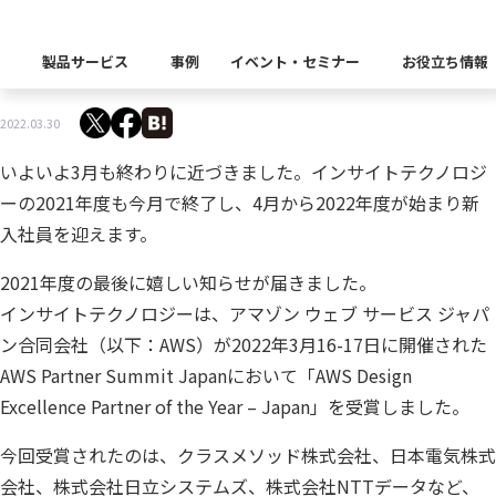
「AWS Design Excellence Partner of the Year
製品サービス
事例
イベント・セミナー
お役立ち情報
– Japan」受賞をきっかけに
製品カテゴリー別
2022.03.30
Insight Catalog
課題から探す
業界から探す
いよいよ3月も終わりに近づきました。インサイトテクノロジ
自社開発製品群
キーワードから探す
Insight Blog
企業理念
イベント
代表あいさつ
CxOリレーブログ
セミナー
ーの2021年度も今月で終了し、4月から2022年度が始まり新
課題に関する製品をこちらか
業界特有の課題・ユースケー
入社員を迎えます。
データ統合
データ可視化・活用基盤
データセキュリティ
テスト自動化・効
ディザスタ
業界から探す
Insight SQL Testing
2021年度の最後に嬉しい知らせが届きました。
クラウド移行時のよく
建設業
会社概要
db tech showcase
CEOブログ
沿革
インサイトテクノロジーは、アマゾン ウェブ サービス ジャパ
仮想環境（VMware
金融・保険業
データ統合／分析
製品一覧
移行時SQL
データベースDR（災害対
ン合同会社（以下：AWS）が2022年3月16-17日に開催された
データ資産管理ソフトウェア
プラットフォーム
テストソフトウェア
ソリューション
役員紹介
アクセス
AWS Partner Summit Japanにおいて「AWS Design
異種データベース移行
卸売・小売業
Insight Masking
Excellence Partner of the Year – Japan」を受賞しました。
製造業
キーワードから探す
パートナー
今回受賞されたのは、クラスメソッド株式会社、日本電気株式
データ統合・管理・配信
データマスキングソフトウェア
情報通信業
ソリューション
会社、株式会社日立システムズ、株式会社NTTデータなど、
キーワードに関連する製品を