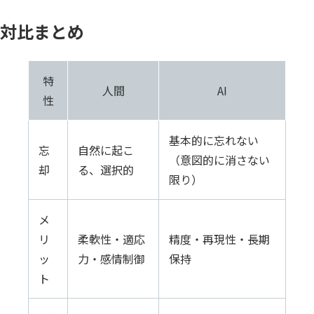
対比まとめ
特
人間
AI
性
基本的に忘れない
忘
自然に起こ
（意図的に消さない
却
る、選択的
限り）
メ
リ
柔軟性・適応
精度・再現性・長期
ッ
力・感情制御
保持
ト