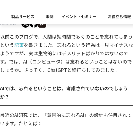
AIにも「忘れる」機能は必要？
製品サービス
事例
イベント・セミナー
お役立ち情報
2025.10.15
製品カテゴリー別
以前このブログで、人間は短時間で多くのことを忘れてしまう
Insight Catalog
という
記事
を書きました。忘れるという行為は一見マイナスな
課題から探す
業界から探す
自社開発製品群
キーワードから探す
ようですが、実は生物的にはデメリットばかりではないので
Insight Blog
企業理念
イベント
代表あいさつ
CxOリレーブログ
セミナー
課題に関する製品をこちらか
業界特有の課題・ユースケー
す。では、AI（コンピュータ）は忘れるということはないので
データ統合
データ可視化・活用基盤
データセキュリティ
テスト自動化・効
ディザスタ
しょうか。さっそく、ChatGPTと壁打ちしてみました。
業界から探す
Insight SQL Testing
クラウド移行時のよく
建設業
会社概要
db tech showcase
CEOブログ
沿革
AIでは、忘れるということは、考慮されていないのでしょう
仮想環境（VMware
金融・保険業
データ統合／分析
製品一覧
移行時SQL
データベースDR（災害対
データ資産管理ソフトウェア
か？
プラットフォーム
テストソフトウェア
ソリューション
役員紹介
アクセス
異種データベース移行
卸売・小売業
Insight Masking
製造業
最近のAI研究では、「意図的に忘れるAI」の設計も注目されて
キーワードから探す
パートナー
データ統合・管理・配信
います。たとえば：
データマスキングソフトウェア
情報通信業
ソリューション
キーワードに関連する製品を