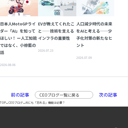
日本人MotoGPライ
EVが教えてくれたこ
人口減少時代の未来
ダー「AI」を知って
と——技術を支える
をAIと考える──少
ほしい！ ー人工知能
インフラの重要性
子化対策の新たなヒ
ではなく、小椋藍の
ント
2026.07.23
話
2026.07.09
2026.08.06
前の記事
次の記事
CEOブログ一覧に戻る
–
–
TOP
CEOブログ
AIにも「忘れる」機能は必要？