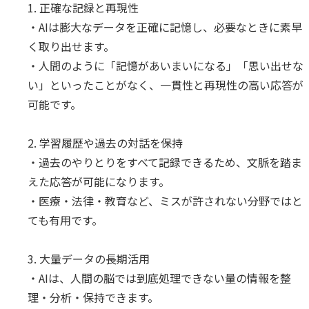
1. 正確な記録と再現性
Insight Consulting
データマスキング
・AIは膨大なデータを正確に記憶し、必要なときに素早
く取り出せます。
データ仮想化
・人間のように「記憶があいまいになる」「思い出せな
データ分析基盤構築
い」といったことがなく、一貫性と再現性の高い応答が
可能です。
データ可視化
データ統合
2. 学習履歴や過去の対話を保持
・過去のやりとりをすべて記録できるため、文脈を踏ま
データ連携
えた応答が可能になります。
・医療・法律・教育など、ミスが許されない分野ではと
フリーテキストマスキ
ても有用です。
メタデータ管理
3. 大量データの長期活用
レプリケーション
・AIは、人間の脳では到底処理できない量の情報を整
仮想環境（VMware）
理・分析・保持できます。