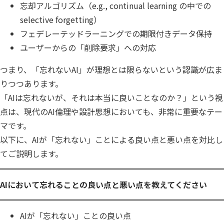
忘却アルゴリズム（e.g., continual learning の中での
公共
Insight PISO
selective forgetting）
SQLテスト
フェデレーテッドラーニングでの期限付きデータ保持
運輸・物流業
データベース監査
ソフトウェア
ユーザーからの「削除要求」への対応
クラウド移行
テストデータ作成
Qlik データ統合
つまり、「忘れないAI」が理想とは限らないという認識が広ま
りつつあります。
ディザスタリカバリ
「AIは忘れないが、それは本当に良いことなのか？」という視
データ利活用コンサルティング・データ統合コンサルティン
クラウド移行コンサルティング・データベースコンサルティング・
点は、現代のAI倫理や設計思想においても、非常に重要なテー
データガバナンス
Denodo Platform
マです。
プロフェッショナルサービス
データベースバージョ
以下に、AIが「忘れない」ことによる良い点と悪い点を対比し
てご説明します。
データベース構築
データベース監査
Dbvisit StandbyMP
AIにおいて忘れることの良い点と悪い点を教えてください
データベース移行
AIが「忘れない」ことの良い点
データベース管理