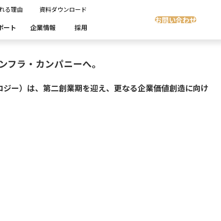
れる理由
資料ダウンロード
タグラインを刷新。
お問い合わせ
ポート
企業情報
採用
ンフラ・カンパニーへ。
Insight Masking
社開発製品群
製品検索
製品検索
ノロジー）は、第二創業期を迎え、更なる企業価値創造に向け
showcase
グ
沿革
ます。
スト自動化・効率化
ディザスタリカバリ
Denodo Platform
課題
売業
製造業
流業
移行時SQL
データベースDR（災害対策）
テストソフトウェア
ソリューション
製品検索