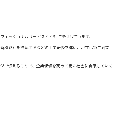
カバリ
データガバナンス
監査
データベース移行
分析基盤構築
データ可視化
ータ管理
レプリケーション
ロフェッショナルサービスとともに提供しています。
械学習機能）を搭載するなどの事業転換を進め、現在は第二創業
グ・
製品導入支援
ジで伝えることで、企業価値を高めて更に社会に貢献していく