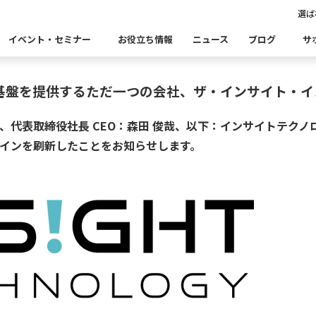
選ば
ーが第二創業期を迎え、ミッション・ビジョン・
イベント・セミナー
お役立ち情報
ニュース
ブログ
サ
基盤を提供するただ一つの会社、ザ・インサイト・イ
Insight Catalog
Insight SQL Testing
自
、代表取締役社長 CEO：森田 俊哉、以下：インサイトテク
表あいさつ
セミナー
CxOリレーブログ
会社概要
db tech 
CEOブロ
品をこちらから探すことができます。
・ユースケース・関連製品・事例をこちらから探すことができ
インを刷新したことをお知らせします。
合
データ可視化・活用基盤
データセキュリティ
テ
Insight PISO
Qlik データ統合
ド移行時のよくある課題
建設業
金融・保険業
仮想環境（VMware）移行時のよくある
卸売・小
クセス
パートナー
ータベース移行時のよくある課題
情報通信業
公共
運輸・物
析
データ資産管理ソフトウェア
ム
ら探す
bvisit StandbyMP
Insight Consulting
連する製品をこちらから探すことができます。
・配信
データマスキングソフトウェア
ン