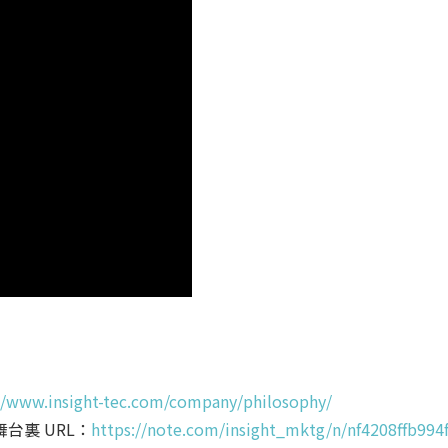
//www.insight-tec.com/company/philosophy/
台裏 URL：
https://note.com/insight_mktg/n/nf4208ffb994