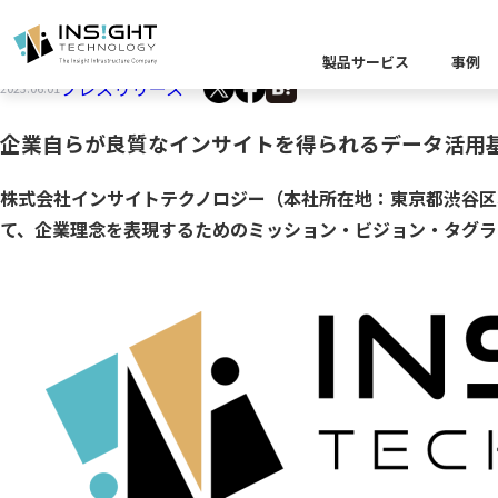
データベースの技術者集団インサイトテクノロジ
製品サービス
事例
プレスリリース
2023.06.01
製品カテゴリー別
企業自らが良質なインサイトを得られるデータ活用
課題から探す
業界から探す
株式会社インサイトテクノロジー（本社所在地：東京都渋谷区
キーワードから探す
企業理念
イベント
Insight Blog
代
課題に関する製
業界特有の課題
て、企業理念を表現するためのミッション・ビジョン・タグラ
データ統
業界から探す
クラウ
役員紹介
ア
異種デ
データ統合／分
製品一覧
プラットフォー
キーワードか
D
キーワードに関
データ統合・管理
ソリューショ