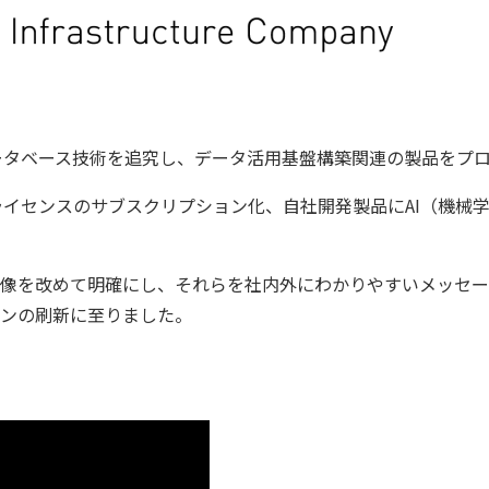
スト
クラウド移行
テストデータ作成
ディザスタリ
ベースバージョンアップ
データベース構築
データベース
データベース監査
ソフトウェア
ベース管理
データマスキング
データ仮想化
データ
統合
データ連携
フリーテキストマスキング
メタデ
データベース技術を追究し、データ活用基盤構築関連の製品をプ
（VMware）移行
個人情報保護
匿名化
、ライセンスのサブスクリプション化、自社開発製品にAI（機
データ利活用コンサルティング・データ統合コンサルティン
クラウド移行コンサルティング・データベースコンサルティング・
プロフェッショナルサービス
像を改めて明確にし、それらを社内外にわかりやすいメッセー
ンの刷新に至りました。