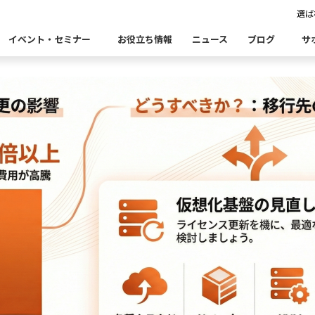
選ば
移行先の選択肢
イベント・セミナー
お役立ち情報
ニュース
ブログ
サ
Insight Catalog
Insight SQL Testing
自
表あいさつ
セミナー
CxOリレーブログ
会社概要
db tech 
CEOブロ
品をこちらから探すことができます。
・ユースケース・関連製品・事例をこちらから探すことができ
合
データ可視化・活用基盤
データセキュリティ
テ
Insight PISO
Qlik データ統合
ド移行時のよくある課題
建設業
金融・保険業
仮想環境（VMware）移行時のよくある
卸売・小
クセス
パートナー
ータベース移行時のよくある課題
情報通信業
公共
運輸・物
析
データ資産管理ソフトウェア
ム
ら探す
bvisit StandbyMP
Insight Consulting
連する製品をこちらから探すことができます。
・配信
データマスキングソフトウェア
ン