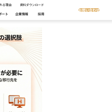
れる理由
資料ダウンロード
お問い合わせ
ポート
企業情報
採用
Insight Masking
社開発製品群
製品検索
製品検索
showcase
グ
沿革
ます。
スト自動化・効率化
ディザスタリカバリ
Denodo Platform
課題
売業
製造業
流業
移行時SQL
データベースDR（災害対策）
テストソフトウェア
ソリューション
製品検索