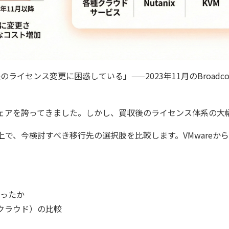
スト
クラウド移行
テストデータ作成
ディザスタリ
ベースバージョンアップ
データベース構築
データベース
データベース監査
ソフトウェア
ベース管理
データマスキング
データ仮想化
データ
統合
データ連携
フリーテキストマスキング
メタデ
収後のライセンス変更に困惑している」——2023年11月のBroa
（VMware）移行
個人情報保護
匿名化
データ利活用コンサルティング・データ統合コンサルティン
クラウド移行コンサルティング・データベースコンサルティング・
なシェアを誇ってきました。しかし、買収後のライセンス体系の
プロフェッショナルサービス
た上で、今検討すべき移行先の選択肢を比較します。VMware
わったか
M、クラウド）の比較