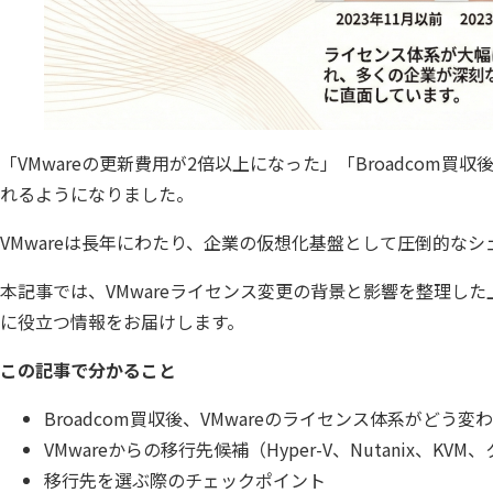
SQLテ
データ
データ
データ
「VMwareの更新費用が2倍以上になった」「Broadcom買
れるようになりました。
仮想環境
VMwareは長年にわたり、企業の仮想化基盤として圧倒的
本記事では、VMwareライセンス変更の背景と影響を整理し
に役立つ情報をお届けします。
この記事で分かること
Broadcom買収後、VMwareのライセンス体系がどう変
VMwareからの移行先候補（Hyper-V、Nutanix、KV
移行先を選ぶ際のチェックポイント