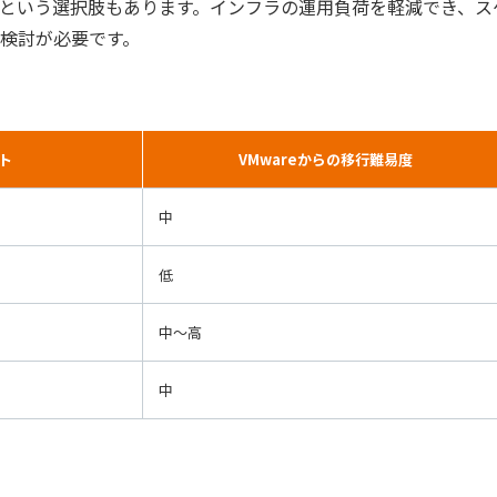
という選択肢もあります。インフラの運用負荷を軽減でき、ス
検討が必要です。
ト
VMwareからの移行難易度
中
低
中〜高
中