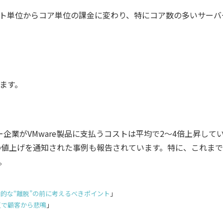
ット単位からコア単位の課金に変わり、特にコア数の多いサー
ます。
ザー企業がVMware製品に支払うコストは平均で2〜4倍上昇し
倍の値上げを通知された事例も報告されています。特に、これま
。
り的な“離脱”の前に考えるべきポイント
」
更で顧客から悲鳴
」