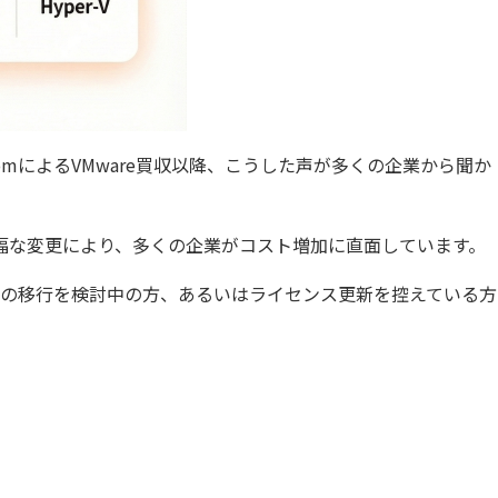
カバリ
データガバナンス
監査
データベース移行
分析基盤構築
データ可視化
ータ管理
レプリケーション
dcomによるVMware買収以降、こうした声が多くの企業から聞か
グ・
製品導入支援
大幅な変更により、多くの企業がコスト増加に直面しています。
からの移行を検討中の方、あるいはライセンス更新を控えている方