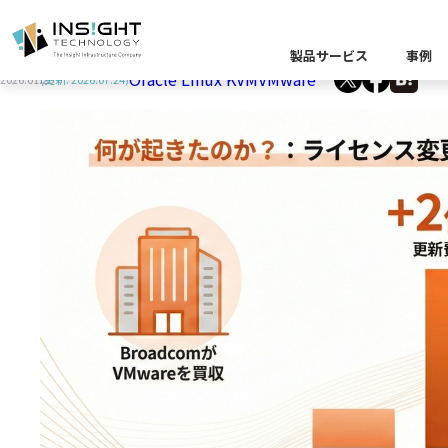
VMwareライセンス高騰の背景と、今検討すべき
製品サービス
事例
Oracle Linux KVM
VMware
2026.01.20
(更新: 2026.07.24)
製品カテゴリー別
課題から探す
業界から探す
キーワードから探す
企業理念
イベント
Insight Blog
代
課題に関する製
業界特有の課題
データ統
業界から探す
クラウ
役員紹介
ア
異種デ
データ統合／分
製品一覧
プラットフォー
キーワードか
D
キーワードに関
データ統合・管理
ソリューショ