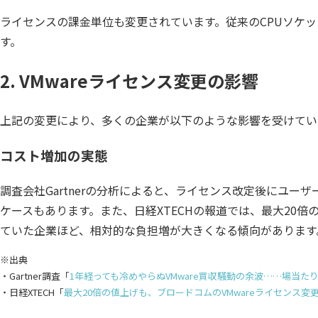
ライセンスの課金単位も変更されています。従来のCPUソケ
す。
2. VMwareライセンス変更の影響
上記の変更により、多くの企業が以下のような影響を受けてい
コスト増加の実態
調査会社Gartnerの分析によると、ライセンス改定後にユー
ケースもあります。また、日経XTECHの報道では、最大20
ていた企業ほど、相対的な負担増が大きくなる傾向があります
※出典
・Gartner調査「
1年経っても冷めやらぬVMware買収騒動の余波……場当た
・日経XTECH「
最大20倍の値上げも、ブロードコムのVMwareライセンス変