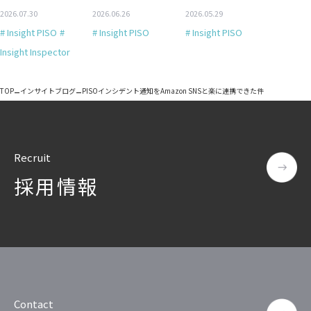
2026.07.30
2026.06.26
2026.05.29
# Insight PISO
#
# Insight PISO
# Insight PISO
Insight Inspector
–
–
TOP
インサイトブログ
PISOインシデント通知をAmazon SNSと楽に連携できた件
Recruit
採用情報
Contact