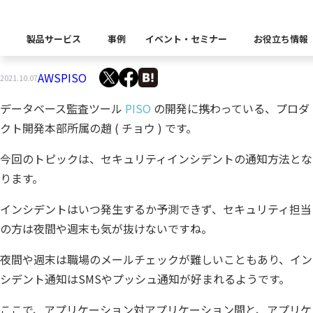
PISOインシデント通知をAmazon SNSと楽に連
製品サービス
事例
イベント・セミナー
お役立ち情報
携できた件
AWS
PISO
製品カテゴリー別
2021.10.07
Insight Catalog
課題から探す
業界から探す
データベース監査ツール
PISO
の開発に携わっている、プロダ
自社開発製品
キーワードから探す
企業理念
Insight Blog
イベント
代表あいさつ
CxOリレーブログ
セミナー
クト開発本部所属の趙 ( チョウ ) です。
課題に関する製品をこちらか
業界特有の課題・ユースケー
データ統合
データ可視化・活用基盤
データセキュリティ
テスト自動
デ
今回のトピックは、セキュリティインシデントの通知方法とな
業界から探す
Insight SQL Testing
ります。
クラウド移行時のよく
建設業
会社概要
db tech showcase
沿革
CEOブログ
役員紹介
インシデントはいつ発生するか予測できず、セキュリティ担当
仮想環境（VMware
金融・保険業
データ統合／分析
製品一覧
移行時SQL
データベース
データ資産管理ソフトウェア
プラットフォーム
の方は夜間や週末も気が抜けないですね。
テストソフトウェ
ソリュ
アクセス
パートナー
異種データベース移行
卸売・小売業
Insight Masking
夜間や週末は職場のメールチェックが難しいこともあり、イン
製造業
キーワードから探す
シデント通知はSMSやプッシュ通知が好まれるようです。
データ統合・管理・配信
データマスキングソフトウェア
情報通信業
公
ソリューション
ここで、アプリケーション対アプリケーション間と、アプリケ
キーワードに関連する製品を