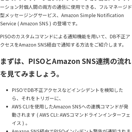
ーション対個人間の両方の通信に使用できる、フルマネージド
運輸・物流業
Insight PISO
型メッセージングサービス、Amazon Simple Notification
SQLテスト
データベース監査
Service ( Amazon SNS ) の登場です。
ソフトウェア
クラウド移行
PISOのカスタムコマンドによる通知機能を用いて、DB不正ア
テストデータ作成
Qlik データ統合
クセスをAmazon SNS経由で通知する方法をご紹介します。
ディザスタリカバリ
データ利活用コンサルティング・データ統合コンサ
まずは、PISOとAmazon SNS連携の流れ
クラウド移行コンサルティング・データベースコンサルティ
データガバナンス
を見てみましょう。
Denodo Platform
プロフェッショナルサービス
データベースバージョ
PISOでDB不正アクセスなどインシデントを検知した
データベース構築
ら、それをトリガーに、
データベース監査
AWS CLIを使用したAmazon SNSへの連携コマンドが発
Dbvisit StandbyMP
動されます ( AWS CLI: AWSコマンドラインインターフェ
データベース移行
イス ) 。
データベース管理
Amazon SNS経由でPISOインシデント警告が通知されま