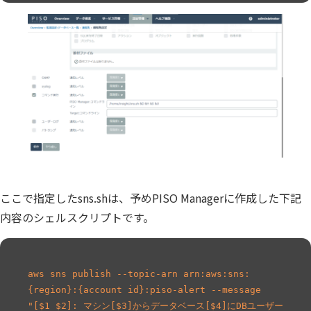
個人情報保護
匿名化
ここで指定したsns.shは、予めPISO Managerに作成した下記
内容のシェルスクリプトです。
aws sns publish --topic-arn arn:aws:sns:
{region}:{account id}:piso-alert --message 

"[$1 $2]: マシン[$3]からデータベース[$4]にDBユーザー