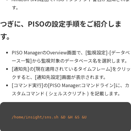
Insight Consulting
す。
データマスキング
つぎに、PISOの設定手順をご紹介しま
データ仮想化
す。
データ分析基盤構築
データ可視化
PISO ManagerのOverview画面で、[監視設定]-[データベ
ース一覧]から監視対象のデータベース名を選択します。
データ統合
[通知先]の[現在適用されているタイムフレーム]をクリッ
データ連携
クすると、[通知先設定]画面が表示されます。
[コマンド実行]の[PISO Manager:コマンドライン]に、カ
フリーテキストマスキ
スタムコマンド ( シェルスクリプト ) を記載します。
メタデータ管理
レプリケーション
/home/insight/sns.sh &D &H &S &U
仮想環境（VMware）