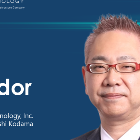
スト
クラウド移行
テストデータ作成
ディザスタリ
ベースバージョンアップ
データベース構築
データベース
データベース監査
ソフトウェア
ベース管理
データマスキング
データ仮想化
データ
統合
データ連携
フリーテキストマスキング
メタデ
（VMware）移行
個人情報保護
匿名化
データ利活用コンサルティング・データ統合コンサルティン
クラウド移行コンサルティング・データベースコンサルティング・
プロフェッショナルサービス