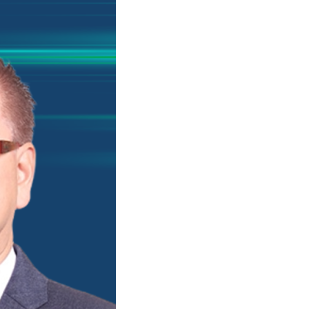
カバリ
データガバナンス
監査
データベース移行
分析基盤構築
データ可視化
ータ管理
レプリケーション
グ・
製品導入支援