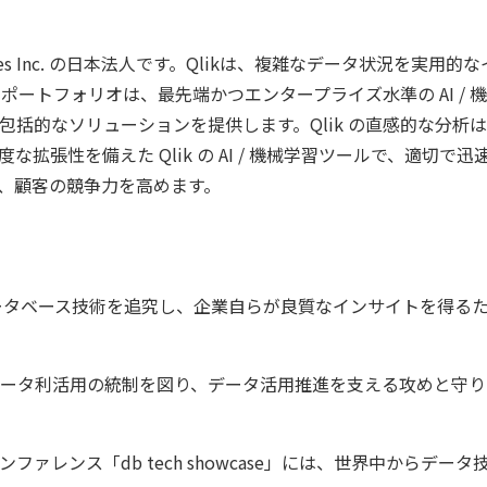
ogies Inc. の日本法人です。Qlikは、複雑なデータ状況
 の製品ポートフォリオは、最先端かつエンタープライズ水準の AI
括的なソリューションを提供します。Qlik の直感的な分析
張性を備えた Qlik の AI / 機械学習ツールで、適切で迅
、顧客の競争力を高めます。
データベース技術を追究し、企業自らが良質なインサイトを得る
ータ利活用の統制を図り、データ活用推進を支える攻めと守り
レンス「db tech showcase」には、世界中からデー