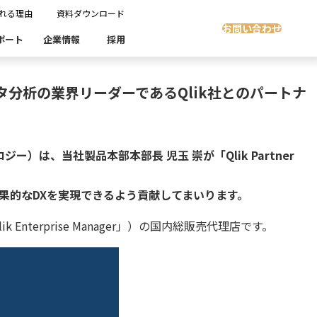
れる理由
資料ダウンロード
就任
お問い合わせ
ポート
企業情報
採用
タ分析の業界リーダーであるQlik社とのパートナ
Insight Masking
社開発製品群
製品検索
製品検索
showcase
グ
沿革
ます。
スト自動化・効率化
ディザスタリカバリ
は、当社製品本部本部長 児玉 崇が「Qlik Partner
Denodo Platform
課題
売業
製造業
果的なDXを実現できるよう貢献してまいります。
流業
移行時SQL
データベースDR（災害対策）
 Enterprise Manager」）の国内総販売代理店です。
テストソフトウェア
ソリューション
製品検索