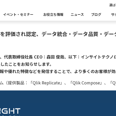
選ば
基盤を提供するインサイトテクノロジーの児玉 崇が
イベント・セミナー
お役立ち情報
ニュース
ブログ
サ
実績を評価され認定、データ統合・データ品質・デー
Insight Catalog
Insight SQL Testing
自
表あいさつ
セミナー
CxOリレーブログ
会社概要
db tech 
CEOブロ
品をこちらから探すことができます。
・ユースケース・関連製品・事例をこちらから探すことができ
合
データ可視化・活用基盤
データセキュリティ
テ
取締役社長 CEO：森田 俊哉、以下：インサイトテクノロジー）
に就任したことをお知らせします。
Insight PISO
Qlik データ統合
ド移行時のよくある課題
建設業
金融・保険業
仮想環境（VMware）移行時のよくある
卸売・小
クセス
パートナー
情報や優れた特徴などを発信することで、より多くのお客様が効
ータベース移行時のよくある課題
情報通信業
公共
運輸・物
析
「Qlik Replicate」、「Qlik Compose」、「Qlik
データ資産管理ソフトウェア
ム
ら探す
bvisit StandbyMP
Insight Consulting
連する製品をこちらから探すことができます。
・配信
データマスキングソフトウェア
ン