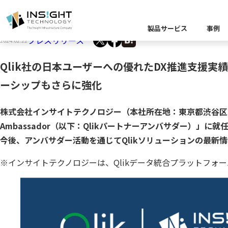
「Qlikパートナーアンバサダー」にデータ活用
製品サービス
事例
プレスリリース
2024.02.22
製品カテゴリー別
Qlik社の日本ユーザーへの優れたDX推進支援
課題から探す
業界から探す
ーシップもさらに強化
キーワードから探す
企業理念
イベント
Insight Blog
代
課題に関する製
業界特有の課題
データ統
株式会社インサイトテクノロジー（本社所在地：東京都渋谷区、代表
業界から探す
Ambassador（以下：Qlikパートナーアンバサダー）」
クラウ
役員紹介
ア
今後、アンバサダー活動を通じてQlikソリューションの最新
異種デ
データ統合／分
製品一覧
※インサイトテクノロジーは、Qlikデータ統合プラットフォーム（提供製品：
プラットフォー
キーワードか
D
キーワードに関
データ統合・管理
ソリューショ