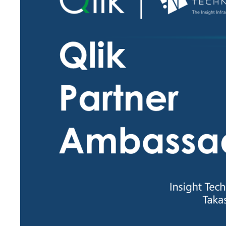
SQLテ
データ
データ
データ
仮想環境