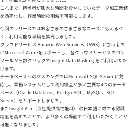
Insight Consulting
これまで、担当者が膨大な時間を費やしていたデータ加工業務
データマスキング
を効率化し、作業時間の削減を可能にします。
データ仮想化
今回のリリースではお客さまのさまざまなニーズに応えるべ
データ分析基盤構築
く、利用可能な環境を拡充しました。
クラウドサービス Amazon Web Services（AWS）に加え新た
データ可視化
にMicrosoft Azureをサポートし、各クラウドサービスのコン
データ統合
ソールから数クリックでInsight Data Masking をご利用いただ
けます。
データ連携
データベースへのマスキングではMicrosoft SQL Server に対
フリーテキストマスキ
応し、業務システムとして利用機会が多い主要な4つのデータ
ベース（Oracle Database、PostgreSQL、MySQL、SQL
メタデータ管理
Server）をサポートしました。
またInsight Asir（自社提供高性能AI） の日本語に対する認識
レプリケーション
精度を高めたことで、より多くの場面でご利用いただくことが
仮想環境（VMware）
可能になりました。