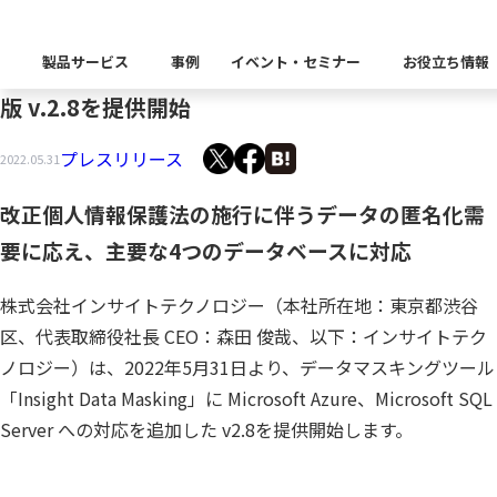
Microsoft Azure、SQL Server に対応、日本語
製品サービス
事例
イベント・セミナー
お役立ち情報
AIを強化した「Insight Data Masking」の最新
版 v.2.8を提供開始
製品カテゴリー別
Insight Catalog
プレスリリース
2022.05.31
課題から探す
業界から探す
自社開発製品
キーワードから探す
企業理念
Insight Blog
イベント
代表あいさつ
CxOリレーブログ
セミナー
改正個人情報保護法の施行に伴うデータの匿名化需
課題に関する製品をこちらか
業界特有の課題・ユースケー
データ統合
データ可視化・活用基盤
データセキュリティ
テスト自動化・
ディザス
要に応え、主要な4つのデータベースに対応
業界から探す
Insight SQL Testing
クラウド移行時のよく
建設業
会社概要
db tech showcase
CEOブログ
沿革
役員紹介
株式会社インサイトテクノロジー（本社所在地：東京都渋谷
仮想環境（VMware
金融・保険業
区、代表取締役社長 CEO：森田 俊哉、以下：インサイトテク
データ統合／分析
製品一覧
移行時SQL
データベースDR（災
データ資産管理ソフトウェア
プラットフォーム
テストソフトウェア
ソリューション
ノロジー）は、2022年5月31日より、データマスキングツール
アクセス
パートナー
異種データベース移行
卸売・小売業
「Insight Data Masking」に Microsoft Azure、Microsoft SQL
Insight Masking
製造業
Server への対応を追加した v2.8を提供開始します。
キーワードから探す
データ統合・管理・配信
データマスキングソフトウェア
情報通信業
ソリューション
キーワードに関連する製品を