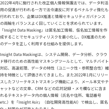
2022年4月に施行された改正個人情報保護法では、データ利活
公共
Insight PISO
用の促進が行われる一方で法令違反に対するペナルティ強化も
SQLテスト
行われており、企業はDX推進と情報セキュリティガバナンス
運輸・物流業
データベース監査
ソフトウェア
の両輪をバランスよく回していくことを求められています。
クラウド移行
「Insight Data Masking」は匿名加工情報、仮名加工情報を作
テストデータ作成
Qlik データ統合
成することでセキュリティリスクを最小化し、DX推進のため
のデータを正しく利用する仕組みを提供します。
ディザスタリカバリ
データ利活用コンサルティング・データ統合コンサルティ
クラウド移行コンサルティング・データベースコンサルティング
Insight Data Maskingは、システム開発、データ分析、クラウ
データガバナンス
Denodo Platform
ド移行のための高性能マスキングツールとして、マルチバイト
プロフェッショナルサービス
データベースバージョ
対応、高速処理、データの特性（ユニーク性・参照整合性）維
持を特徴として評価されてきました。また2022年1月にリリー
データベース構築
スしたフリーテキストマスキング機能により、メール本文やチ
データベース監査
Dbvisit StandbyMP
ャットなどの文章、CRM などの応対記録・メモ欄などに含ま
れるテキストデータ内の個人情報（氏名や住所、電話番号
データベース移行
etc.）を「Insight Asir」（自社開発高性能AI）で検出し、匿名
データベース管理
化・秘匿化が可能となりました。