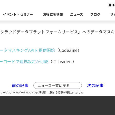
選ば
クラウドデータプラットフォームサービス」へのデータマ
イベント・セミナー
お役立ち情報
ニュース
ブログ
サ
に発表した「IIJクラウドデータプラットフォームサービス」へのデータ
Insight Catalog
Insight SQL Testing
自
表あいさつ
セミナー
CxOリレーブログ
会社概要
db tech 
CEOブロ
タマスキングAPIを提供開始
（CodeZine）
品をこちらから探すことができます。
・ユースケース・関連製品・事例をこちらから探すことができ
合
データ可視化・活用基盤
データセキュリティ
テ
、ノーコードで連携設定が可能
（IT Leaders）
Insight PISO
Qlik データ統合
ド移行時のよくある課題
建設業
金融・保険業
仮想環境（VMware）移行時のよくある
卸売・小
クセス
パートナー
ータベース移行時のよくある課題
情報通信業
公共
運輸・物
析
データ資産管理ソフトウェア
ム
前の記事
次の記事
ニュース一覧に戻る
ら探す
トフォームサービス」へのデータマスキングAPI提供に関する記事が掲載されました
bvisit StandbyMP
Insight Consulting
連する製品をこちらから探すことができます。
・配信
データマスキングソフトウェア
ン