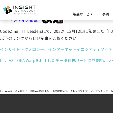
CodeZine、IT Leadersにて、「IIJ
製品サービス
事例
メディア掲載
2022.12.13
製品カテゴリー別
CodeZine、IT Leadersにて、2022年12月12日
以下のリンクからぜひ記事をご覧ください。
課題から探す
業界から探す
キーワードから探す
企業理念
イベント
Insight Blog
代
インサイトテクノロジー、インターネットイニシアティブへデー
課題に関する製
業界特有の課題
データ統
IIJ、ASTERIA Warpを利用したデータ連携サービスを開始
業界から探す
クラウ
役員紹介
ア
異種デ
データ統合／分
製品一覧
プラットフォー
キーワードか
–
–
–
TOP
ニュース
メディア掲載
CodeZine、IT Leadersにて、「IIJクラウドデータプラッ
D
キーワードに関
データ統合・管理
ソリューショ