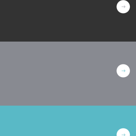
カバリ
データガバナンス
監査
データベース移行
分析基盤構築
データ可視化
ータ管理
レプリケーション
グ・
製品導入支援