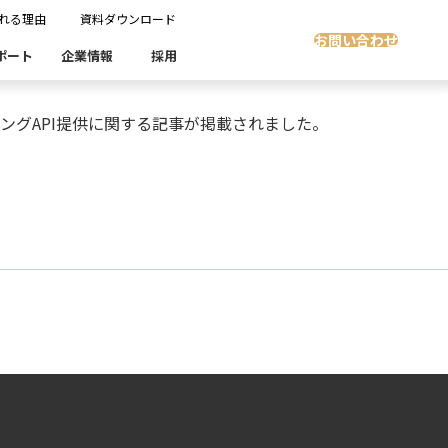
れる理由
資料ダウンロード
スキングAPI提供に関する記事が掲載されました
お問い合わせ
ポート
企業情報
採用
マスキングAPI提供に関する記事が掲載されました。
Insight Masking
社開発製品群
製品検索
製品検索
showcase
グ
沿革
ます。
スト自動化・効率化
ディザスタリカバリ
Denodo Platform
課題
売業
製造業
流業
移行時SQL
データベースDR（災害対策）
テストソフトウェア
ソリューション
製品検索