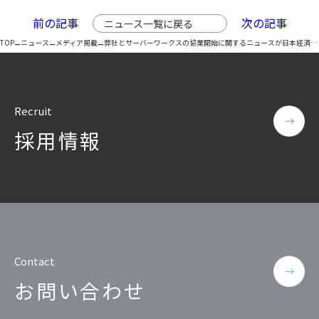
運輸・物流業
Insight PISO
前の記事
次の記事
ニュース一覧に戻る
SQLテスト
–
–
–
TOP
ニュース
メディア掲載
弊社とサーバーワークスの協業開始に関するニュースが日本経済新聞と日経クロステックに掲載されました
データベース監査
ソフトウェア
クラウド移行
テストデータ作成
Qlik データ統合
Recruit
ディザスタリカバリ
採用情報
データ利活用コンサルティング・データ統合コンサ
クラウド移行コンサルティング・データベースコンサルティ
データガバナンス
Denodo Platform
プロフェッショナルサービス
データベースバージョ
データベース構築
データベース監査
Dbvisit StandbyMP
Contact
データベース移行
お問い合わせ
データベース管理