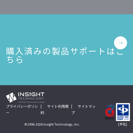
Insight Consulting
データマスキング
データ仮想化
データ分析基盤構築
購入済みの製品サポートはこ
データ可視化
ちら
データ統合
データ連携
フリーテキストマスキ
メタデータ管理
プライバシーポリシ
サイト利用規
サイトマッ
レプリケーション
ー
約
プ
[本社]
©1996-2026 Insight Technology, Inc.
仮想環境（VMware）