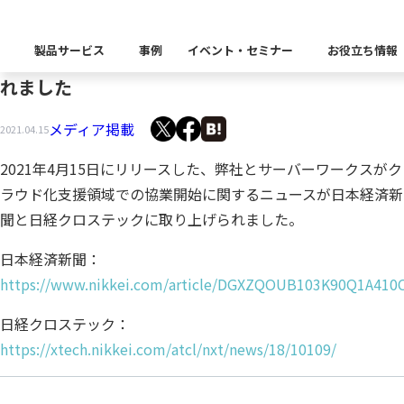
弊社とサーバーワークスの協業開始に関するニュ
製品サービス
事例
イベント・セミナー
お役立ち情報
ースが日本経済新聞と日経クロステックに掲載さ
れました
製品カテゴリー別
Insight Catalog
メディア掲載
2021.04.15
課題から探す
業界から探す
自社開発製品
キーワードから探す
企業理念
Insight Blog
イベント
代表あいさつ
CxOリレーブログ
セミナー
2021年4月15日にリリースした、弊社とサーバーワークスが
ク
課題に関する製品をこちらか
業界特有の課題・ユースケー
ラウド化支援領域での協業開始に関するニュースが日本経済新
データ統合
データ可視化・活用基盤
データセキュリテ
テスト自動
デ
聞と日経クロステックに取り上げられました。
業界から探す
Insight SQL Testing
クラウド移行時のよく
建設業
会社概要
db tech showcase
沿革
CEOブログ
役員紹介
日本経済新聞：
仮想環境（VMware
金融・保険業
データ統合／分析
製品一覧
移行時SQL
データベース
https://www.nikkei.com/article/DGXZQOUB103K90Q1A410
データ資産管理ソフトウェア
プラットフォーム
テストソフトウェ
ソリ
アクセス
パートナー
異種データベース移行
卸売・小売業
日経クロステック：
Insight Masking
製造業
https://xtech.nikkei.com/atcl/nxt/news/18/10109/
キーワードから探す
データ統合・管理・配信
データマスキングソフトウェア
情報通信業
公
ソリューション
キーワードに関連する製品を