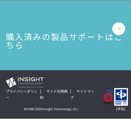
公共
Insight PISO
SQLテスト
運輸・物流業
データベース監査
ソフトウェア
クラウド移行
購入済みの製品サポートはこ
テストデータ作成
Qlik データ統合
ちら
ディザスタリカバリ
データ利活用コンサルティング・データ統合コンサルティン
クラウド移行コンサルティング・データベースコンサルティング・
データガバナンス
Denodo Platform
プロフェッショナルサービス
データベースバージョ
データベース構築
プライバシーポリシ
サイト利用規
サイトマッ
ー
約
プ
データベース監査
Dbvisit StandbyMP
[本社]
©1996-2026 Insight Technology, Inc.
データベース移行
データベース管理