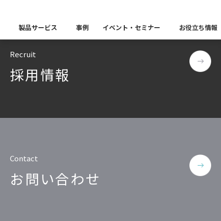
–
TOP
RDS
製品サービス
事例
イベント・セミナー
お役立ち情報
Recruit
製品カテゴリー別
採用情報
Insight Catalog
課題から探す
業界から探す
自社開発製品群
キーワードから探す
Insight Blog
企業理念
イベント
代表あいさつ
CxOリレーブログ
セミナー
課題に関する製品をこちらか
業界特有の課題・ユースケー
データ統合
データ可視化・活用基盤
データセキュリティ
テスト自動化・効
ディザスタ
業界から探す
Insight SQL Testing
クラウド移行時のよく
建設業
会社概要
db tech showcase
CEOブログ
沿革
仮想環境（VMware
金融・保険業
データ統合／分析
製品一覧
移行時SQL
データベースDR（災害対
データ資産管理ソフトウェア
Contact
プラットフォーム
テストソフトウェア
ソリューション
役員紹介
アクセス
異種データベース移行
卸売・小売業
お問い合わせ
Insight Masking
製造業
キーワードから探す
パートナー
データ統合・管理・配信
データマスキングソフトウェア
情報通信業
ソリューション
キーワードに関連する製品を