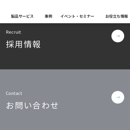
–
TOP
PostgreSQL
製品サービス
事例
イベント・セミナー
お役立ち情報
Recruit
製品カテゴリー別
採用情報
Insight Catalog
課題から探す
業界から探す
自社開発製品群
キーワードから探す
Insight Blog
企業理念
イベント
代表あいさつ
CxOリレーブログ
セミナー
課題に関する製品をこちらか
業界特有の課題・ユースケー
データ統合
データ可視化・活用基盤
データセキュリティ
テスト自動化・効
ディザスタ
業界から探す
Insight SQL Testing
クラウド移行時のよく
建設業
会社概要
db tech showcase
CEOブログ
沿革
仮想環境（VMware
金融・保険業
データ統合／分析
製品一覧
移行時SQL
データベースDR（災害対
データ資産管理ソフトウェア
Contact
プラットフォーム
テストソフトウェア
ソリューション
役員紹介
アクセス
異種データベース移行
卸売・小売業
お問い合わせ
Insight Masking
製造業
キーワードから探す
パートナー
データ統合・管理・配信
データマスキングソフトウェア
情報通信業
ソリューション
キーワードに関連する製品を