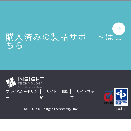
公共
Insight PISO
SQLテスト
運輸・物流業
データベース監査
ソフトウェア
クラウド移行
購入済みの製品サポートはこ
テストデータ作成
Qlik データ統合
ちら
ディザスタリカバリ
データ利活用コンサルティング・データ統合コンサルティン
クラウド移行コンサルティング・データベースコンサルティング・
データガバナンス
Denodo Platform
プロフェッショナルサービス
データベースバージョ
データベース構築
プライバシーポリシ
サイト利用規
サイトマッ
ー
約
プ
データベース監査
Dbvisit StandbyMP
[本社]
©1996-2026 Insight Technology, Inc.
データベース移行
データベース管理