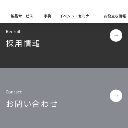
–
TOP
Kinesis
製品サービス
事例
イベント・セミナー
お役立ち情報
Recruit
製品カテゴリー別
採用情報
Insight Catalog
課題から探す
業界から探す
自社開発製品群
キーワードから探す
Insight Blog
企業理念
イベント
代表あいさつ
CxOリレーブログ
セミナー
課題に関する製品をこちらか
業界特有の課題・ユースケー
データ統合
データ可視化・活用基盤
データセキュリティ
テスト自動化・効
ディザスタ
業界から探す
Insight SQL Testing
クラウド移行時のよく
建設業
会社概要
db tech showcase
CEOブログ
沿革
仮想環境（VMware
金融・保険業
データ統合／分析
製品一覧
移行時SQL
データベースDR（災害対
データ資産管理ソフトウェア
Contact
プラットフォーム
テストソフトウェア
ソリューション
役員紹介
アクセス
異種データベース移行
卸売・小売業
お問い合わせ
Insight Masking
製造業
キーワードから探す
パートナー
データ統合・管理・配信
データマスキングソフトウェア
情報通信業
ソリューション
キーワードに関連する製品を