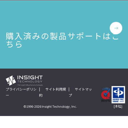
公共
Insight PISO
SQLテスト
運輸・物流業
データベース監査
ソフトウェア
クラウド移行
購入済みの製品サポートはこ
テストデータ作成
Qlik データ統合
ちら
ディザスタリカバリ
データ利活用コンサルティング・データ統合コンサルティン
クラウド移行コンサルティング・データベースコンサルティング・
データガバナンス
Denodo Platform
プロフェッショナルサービス
データベースバージョ
データベース構築
プライバシーポリシ
サイト利用規
サイトマッ
ー
約
プ
データベース監査
Dbvisit StandbyMP
[本社]
©1996-2026 Insight Technology, Inc.
データベース移行
データベース管理