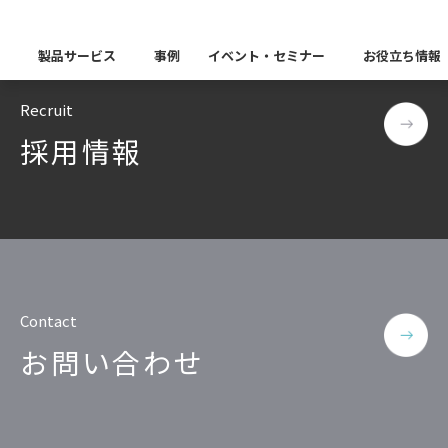
–
TOP
dbvisit
製品サービス
事例
イベント・セミナー
お役立ち情報
Recruit
製品カテゴリー別
採用情報
Insight Catalog
課題から探す
業界から探す
自社開発製品群
キーワードから探す
Insight Blog
企業理念
イベント
代表あいさつ
CxOリレーブログ
セミナー
課題に関する製品をこちらか
業界特有の課題・ユースケー
データ統合
データ可視化・活用基盤
データセキュリティ
テスト自動化・効
ディザスタ
業界から探す
Insight SQL Testing
クラウド移行時のよく
建設業
会社概要
db tech showcase
CEOブログ
沿革
仮想環境（VMware
金融・保険業
データ統合／分析
製品一覧
移行時SQL
データベースDR（災害対
データ資産管理ソフトウェア
Contact
プラットフォーム
テストソフトウェア
ソリューション
役員紹介
アクセス
異種データベース移行
卸売・小売業
お問い合わせ
Insight Masking
製造業
キーワードから探す
パートナー
データ統合・管理・配信
データマスキングソフトウェア
情報通信業
ソリューション
キーワードに関連する製品を