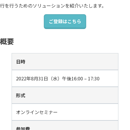
行を行うためのソリューションを紹介いたします。
公共
Insight PISO
SQLテスト
運輸・物流業
データベース監査
ご登録はこちら
ソフトウェア
クラウド移行
概要
テストデータ作成
Qlik データ統合
ディザスタリカバリ
データ利活用コンサルティング・データ統合コンサルティン
日時
クラウド移行コンサルティング・データベースコンサルティング・
データガバナンス
Denodo Platform
プロフェッショナルサービス
データベースバージョ
2022年8月31日（水）午後16:00 – 17:30
データベース構築
形式
データベース監査
Dbvisit StandbyMP
オンラインセミナー
データベース移行
データベース管理
参加費