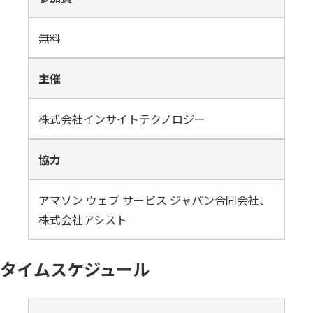
Insight Consulting
データマスキング
無料
データ仮想化
主催
データ分析基盤構築
データ可視化
株式会社インサイトテクノロジー
データ統合
協力
データ連携
アマゾン ウェブ サービス ジャパン合同会社、
フリーテキストマスキ
株式会社アシスト
メタデータ管理
レプリケーション
タイムスケジュール
仮想環境（VMware）