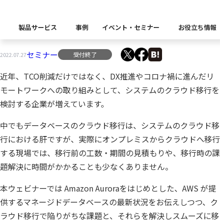
【8/31（水）】AWS移行を促進！データベース移
製品サービス
事例
イベント・セミナー
お役立ち情報
行のお悩みまるっと解決セミナー
セミナー
製品カテゴリー別
受付終了
2022.07.27
Insight Catalog
課題から探す
業界から探す
近年、TCO削減だけではなく、DX推進やコロナ禍に進んだリ
自社開発製品群
キーワードから探す
Insight Blog
企業理念
イベント
代表あいさつ
CxOリレーブログ
セミナー
モートワークへの取り組みとして、システムのクラウド移行を
課題に関する製品をこちらか
業界特有の課題・ユースケー
検討する企業が増えています。
データ統合
データ可視化・活用基盤
データセキュリティ
テスト自動化・効
ディザスタ
業界から探す
Insight SQL Testing
中でもデータベースのクラウド移行は、システムのクラウド移
クラウド移行時のよく
建設業
会社概要
db tech showcase
CEOブログ
沿革
行における肝ですが、実際にオンプレミスからクラウドへ移行
仮想環境（VMware
金融・保険業
データ統合／分析
製品一覧
移行時SQL
データベースDR（災害対
する現場では、移行前の工数・期間の見積もりや、移行時の課
データ資産管理ソフトウェア
プラットフォーム
テストソフトウェア
ソリューション
役員紹介
アクセス
題解決に時間がかかることも少なくありません。
異種データベース移行
卸売・小売業
Insight Masking
本ウェビナーでは Amazon Auroraをはじめとした、AWS が提
製造業
キーワードから探す
パートナー
供するマネージドデータベースの最新状況をお伝えしつつ、ク
データ統合・管理・配信
データマスキングソフトウェア
情報通信業
ソリューション
ラウド移行で陥りがちな課題と、それらを解決しスムーズに移
キーワードに関連する製品を