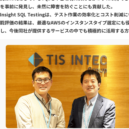
SQLテ
を事前に発見し、未然に障害を防ぐことにも貢献した。
Insight SQL Testingは、テスト作業の効率化と
データ
能評価の結果は、最適なAWSのインスタンスタイプ選定にも役立て
データ
し、今後同社が提供するサービスの中でも積極的に活用する方
データ
仮想環境