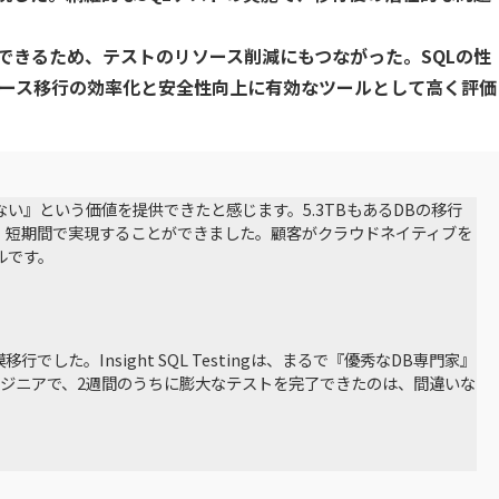
カバリ
データガバナンス
で実施できるため、テストのリソース削減にもつながった。SQLの性
監査
データベース移行
データベース移行の効率化と安全性向上に有効なツールとして高く評価
分析基盤構築
データ可視化
ータ管理
レプリケーション
い』という価値を提供できたと感じます。5.3TBもあるDBの移行
グ・
・短期間で実現することができました。顧客がクラウドネイティブを
製品導入支援
ルです。
た。Insight SQL Testingは、まるで『優秀なDB専門家』
ジニアで、2週間のうちに膨大なテストを完了できたのは、間違いな