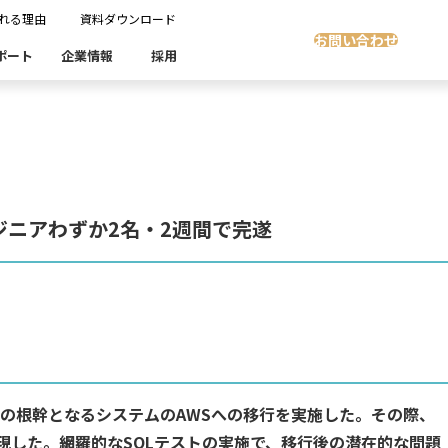
れる理由
資料ダウンロード
お問い合わせ
ポート
企業情報
採用
Insight Masking
社開発製品群
製品検索
製品検索
showcase
グ
沿革
ます。
スト自動化・効率化
ディザスタリカバリ
ンジニアわずか2名・2週間で完遂
Denodo Platform
課題
売業
製造業
流業
移行時SQL
データベースDR（災害対策）
テストソフトウェア
ソリューション
製品検索
の根幹となるシステムのAWSへの移行を実施した。その際、
化を実現した。網羅的なSQLテストの実施で、移行後の潜在的な問題