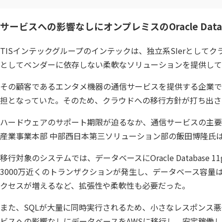
サービスへの影響なしにオンプレミスのOracle Dat
TISインテックグループのインテックは、独立系SIerとし
としてベンダーに依存しない柔軟なソリューションを提供して
その顧客であるエンタメ機器の通信サービスを提供する企業で
担となっていた。そのため、クラウドへの移行方針が打ち出さ
ハードウェアのサポート期限が迫るなか、通信サービスの主要機
産業事業本部 中部西日本第三ソリューション部の飯田博隆氏
移行対象のシステムでは、データベースにOracle Database 11g
3000万近くのトランザクションが発生し、データベース容量は
クセスが増えるなど、拡張性や柔軟性も必要だった。
また、SQLが大量に同時実行されるため、小さなレスポンス
ビスへの影響なしにデータベースをAWSに移行し、安定稼働