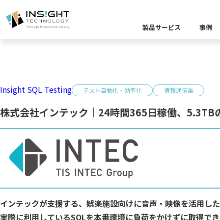
製品サービス
事例
製品カテゴリー別
課題から探す
業界から探す
キーワードから探す
Insight SQL Testing
企業理念
イベント
Insight Blog
代
テスト自動化・効率化
情報通信業
課題に関する製
業界特有の課題
データ統
株式会社インテック｜24時間365日稼働、5.3
業界から探す
クラウ
役員紹介
ア
異種デ
データ統合／分
製品一覧
プラットフォー
キーワードか
D
キーワードに関
データ統合・管理
インテックが支援する、娯楽施設向けに音声・映像を活用した
ソリューショ
実際に利用しているSQLを本番環境に負荷をかけずに取得できる「