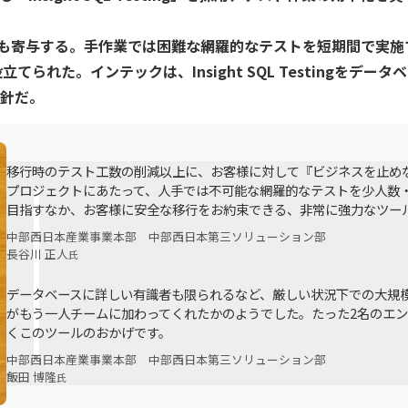
スト
クラウド移行
テストデータ作成
ディザスタリ
コスト削減にも寄与する。手作業では困難な網羅的なテストを短期間
ベースバージョンアップ
データベース構築
データベース
データベース監査
られた。インテックは、Insight SQL Testingを
ソフトウェア
ベース管理
データマスキング
データ仮想化
データ
針だ。
統合
データ連携
フリーテキストマスキング
メタデ
（VMware）移行
個人情報保護
匿名化
移行時のテスト工数の削減以上に、お客様に対して『ビジネスを止めな
データ利活用コンサルティング・データ統合コンサルティン
プロジェクトにあたって、人手では不可能な網羅的なテストを少人数
クラウド移行コンサルティング・データベースコンサルティング・
目指すなか、お客様に安全な移行をお約束できる、非常に強力なツー
プロフェッショナルサービス
中部西日本産業事業本部 中部西日本第三ソリューション部
長谷川 正人
氏
データベースに詳しい有識者も限られるなど、厳しい状況下での大規模移行でし
がもう一人チームに加わってくれたかのようでした。たった2名のエン
くこのツールのおかげです。
中部西日本産業事業本部 中部西日本第三ソリューション部
飯田 博隆
氏