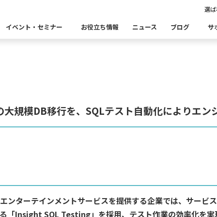
事例紹介
選ば
Case Studies
イベント・セミナー
お役立ち情報
ニュース
ブログ
サ
Insight Catalog
Insight SQL Testing
自
表あいさつ
セミナー
CxOリレーブログ
会社概要
db tech 
CEOブロ
品をこちらから探すことができます。
・ユースケース・関連製品・事例をこちらから探すことができ
合
データ可視化・活用基盤
データセキュリティ
テ
TBの大規模DB移行を、SQLテスト自動化によりエ
Insight PISO
Qlik データ統合
ド移行時のよくある課題
建設業
金融・保険業
仮想環境（VMware）移行時のよくある
卸売・小
クセス
パートナー
ータベース移行時のよくある課題
情報通信業
公共
運輸・物
析
データ資産管理ソフトウェア
ム
ら探す
bvisit StandbyMP
Insight Consulting
連する製品をこちらから探すことができます。
・配信
エンターテインメントサービスを提供する企業では、サービス
データマスキングソフトウェア
ン
Insight SQL Testing」を採用、テスト作業の効率