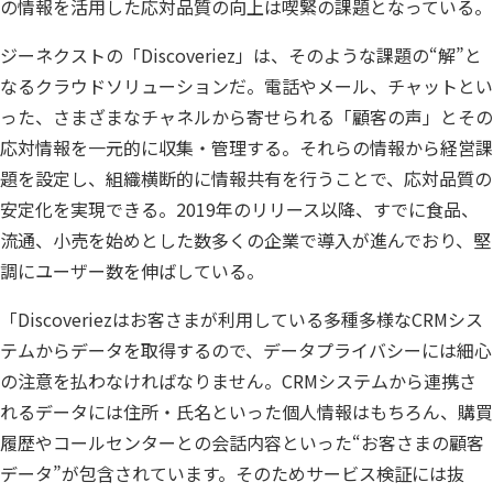
の情報を活用した応対品質の向上は喫緊の課題となっている。
個人情報保護
ジーネクストの「Discoveriez」は、そのような課題の“解”と
匿名化
なるクラウドソリューションだ。電話やメール、チャットとい
った、さまざまなチャネルから寄せられる「顧客の声」とその
応対情報を一元的に収集・管理する。それらの情報から経営課
題を設定し、組織横断的に情報共有を行うことで、応対品質の
安定化を実現できる。2019年のリリース以降、すでに食品、
流通、小売を始めとした数多くの企業で導入が進んでおり、堅
調にユーザー数を伸ばしている。
「Discoveriezはお客さまが利用している多種多様なCRMシス
テムからデータを取得するので、データプライバシーには細心
の注意を払わなければなりません。CRMシステムから連携さ
れるデータには住所・氏名といった個人情報はもちろん、購買
履歴やコールセンターとの会話内容といった“お客さまの顧客
データ”が包含されています。そのためサービス検証には抜