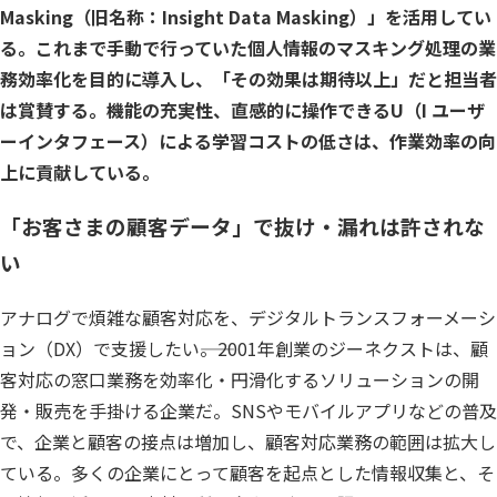
Masking（旧名称：Insight Data Masking）」を活用してい
Insight Consulting
データマスキング
る。これまで手動で行っていた個人情報のマスキング処理の業
務効率化を目的に導入し、「その効果は期待以上」だと担当者
データ仮想化
は賞賛する。機能の充実性、直感的に操作できるU（I ユーザ
データ分析基盤構築
ーインタフェース）による学習コストの低さは、作業効率の向
上に貢献している。
データ可視化
「お客さまの顧客データ」で抜け・漏れは許されな
データ統合
い
データ連携
アナログで煩雑な顧客対応を、デジタルトランスフォーメーシ
フリーテキストマスキ
ョン（DX）で支援したい――。2001年創業のジーネクストは、顧
メタデータ管理
客対応の窓口業務を効率化・円滑化するソリューションの開
発・販売を手掛ける企業だ。SNSやモバイルアプリなどの普及
レプリケーション
で、企業と顧客の接点は増加し、顧客対応業務の範囲は拡大し
仮想環境（VMware）
ている。多くの企業にとって顧客を起点とした情報収集と、そ