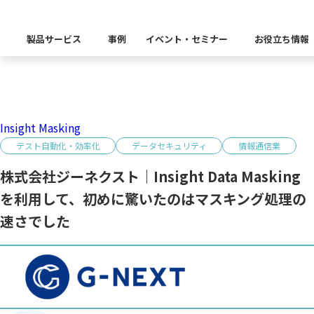
事例紹介
Case Studies
製品サービス
事例
イベント・セミナー
お役立ち情報
製品カテゴリー別
Insight Catalog
課題から探す
業界から探す
自社開発製品群
キーワードから探す
Insight Masking
企業理念
Insight Blog
イベント
代表あいさつ
CxOリレーブログ
セミナー
課題に関する製品をこちらか
業界特有の課題・ユースケー
テスト自動化・効率化
データセキュリティ
情報通信業
データ統合
データ可視化・活用基盤
データセキュリティ
テスト自動化・効
ディザスタ
業界から探す
株式会社ジーネクスト｜Insight Data Masking
Insight SQL Testing
クラウド移行時のよく
建設業
会社概要
db tech showcase
CEOブログ
沿革
を利用して、初めに驚いたのはマスキング処理の
仮想環境（VMware
金融・保険業
データ統合／分析
製品一覧
移行時SQL
データベースDR（災害対
速さでした
データ資産管理ソフトウェア
プラットフォーム
テストソフトウェア
ソリューション
役員紹介
アクセス
異種データベース移行
卸売・小売業
Insight Masking
製造業
キーワードから探す
パートナー
データ統合・管理・配信
データマスキングソフトウェア
情報通信業
ソリューション
キーワードに関連する製品を