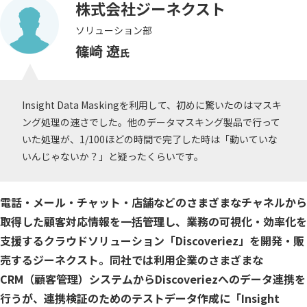
株式会社ジーネクスト
公共
Insight PISO
ソリューション部
SQLテスト
運輸・物流業
データベース監査
篠崎 遼
氏
ソフトウェア
クラウド移行
テストデータ作成
Qlik データ統合
Insight Data Maskingを利用して、初めに驚いたのはマスキ
ング処理の速さでした。他のデータマスキング製品で行って
ディザスタリカバリ
データ利活用コンサルティング・データ統合コンサルティ
いた処理が、1/100ほどの時間で完了した時は「動いていな
クラウド移行コンサルティング・データベースコンサルティング・
データガバナンス
いんじゃないか？」と疑ったくらいです。
Denodo Platform
プロフェッショナルサービス
データベースバージョ
電話・メール・チャット・店舗などのさまざまなチャネルから
データベース構築
取得した顧客対応情報を一括管理し、業務の可視化・効率化を
支援するクラウドソリューション「Discoveriez」を開発・販
データベース監査
Dbvisit StandbyMP
売するジーネクスト。同社では利用企業のさまざまな
データベース移行
CRM（顧客管理）システムからDiscoveriezへのデータ連携を
行うが、連携検証のためのテストデータ作成に「Insight
データベース管理