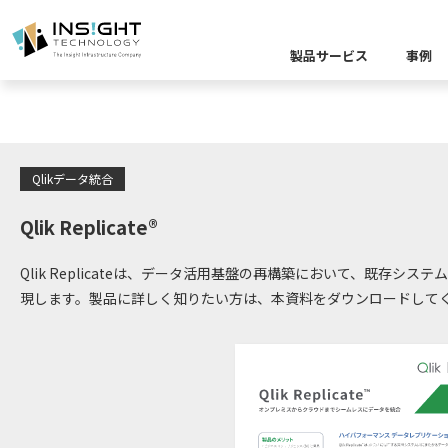
お役立ち
製品サービス
事例
製品カテゴリー別
課題から探す
業界から探す
キーワードから探す
Qlikデータ統合
企業理念
イベント
Insight Blog
代
課題に関する製
業界特有の課題
データ統
Qlik Replicate®
業界から探す
クラウ
役員紹介
ア
Qlik Replicateは、データ活用基盤の再構築において、既存
現します。製品に詳しく知りたい方は、本資料をダウンロードして
異種デ
データ統合／分
製品一覧
プラットフォー
キーワードか
D
キーワードに関
データ統合・管理
ソリューショ