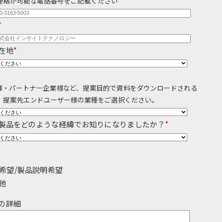
連絡が可能な電話番号をご記載ください
カバリ
データガバナンス
*
監査
データベース移行
分析基盤構築
データ可視化
在地
*
ータ管理
レプリケーション
er様・パートナー企業様など、提案目的で資料をダウンロードされる
グ・
、提案先エンドユーザー様の業種をご選択ください。
製品導入支援
製品をどのような経緯でお知りになりましたか？
*
希望/製品説明希望
他
の詳細