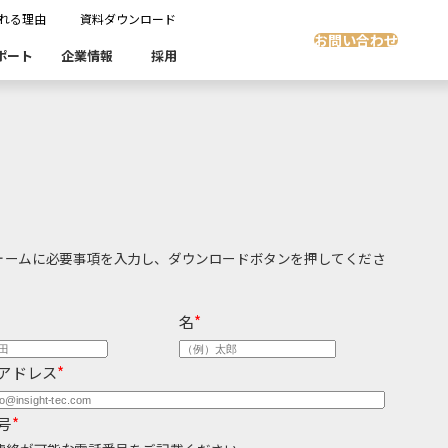
れる理由
資料ダウンロード
お問い合わせ
ポート
企業情報
採用
Insight Masking
社開発製品群
製品検索
製品検索
showcase
グ
沿革
ます。
スト自動化・効率化
ディザスタリカバリ
Denodo Platform
課題
売業
製造業
ォームに必要事項を入力し、ダウンロードボタンを押してくださ
流業
移行時SQL
データベースDR（災害対策）
名
*
テストソフトウェア
ソリューション
アドレス
*
製品検索
号
*