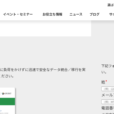
情報
選ば
イベント・セミナー
お役立ち情報
ニュース
ブログ
サ
Insight Catalog
Insight SQL Testing
自
表あいさつ
セミナー
CxOリレーブログ
会社概要
db tech 
CEOブロ
品をこちらから探すことができます。
・ユースケース・関連製品・事例をこちらから探すことができ
合
データ可視化・活用基盤
データセキュリティ
テ
Insight PISO
Qlik データ統合
ド移行時のよくある課題
建設業
金融・保険業
仮想環境（VMware）移行時のよくある
卸売・小
クセス
パートナー
下記フ
システムに負荷をかけずに迅速で安全なデータ統合／移行を実
い。
ください。
ータベース移行時のよくある課題
情報通信業
公共
運輸・物
析
データ資産管理ソフトウェア
姓
*
ム
ら探す
bvisit StandbyMP
Insight Consulting
メール
連する製品をこちらから探すことができます。
・配信
データマスキングソフトウェア
電話番
ン