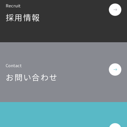
Recruit
公共
Insight PISO
SQLテスト
採用情報
運輸・物流業
データベース監査
ソフトウェア
クラウド移行
テストデータ作成
Qlik データ統合
ディザスタリカバリ
データ利活用コンサルティング・データ統合コンサルティン
クラウド移行コンサルティング・データベースコンサルティング・
データガバナンス
Contact
Denodo Platform
プロフェッショナルサービス
お問い合わせ
データベースバージョ
データベース構築
データベース監査
Dbvisit StandbyMP
データベース移行
データベース管理