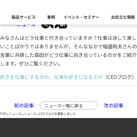
CEOブログを更新しました
製品サービス
事例
イベント・セミナー
お役立ち情報
ニュース
2024.12.11
製品カテゴリー別
みなさんはどう仕事と付き合っていますか？仕事は決して楽し
Insight Catalog
いことばかりではありませんが、そんななかで稲盛和夫さんの
課題から探す
業界から探す
自社開発製品群
キーワードから探す
言葉に共感した森田がどう仕事に向き合っているのかをご紹介
Insight Blog
企業理念
イベント
代表あいさつ
CxOリレーブログ
セミナー
課題に関する製品をこちらか
業界特有の課題・ユースケー
します。ぜひご覧ください。
データ統合
データ可視化・活用基盤
データセキュリティ
テスト自動化・効
ディザスタ
業界から探す
好きを仕事にするのか、仕事を好きになるのか
（CEOブログ）
Insight SQL Testing
クラウド移行時のよく
建設業
会社概要
db tech showcase
CEOブログ
沿革
仮想環境（VMware
金融・保険業
データ統合／分析
製品一覧
移行時SQL
データベースDR（災害対
データ資産管理ソフトウェア
プラットフォーム
テストソフトウェア
ソリューション
役員紹介
アクセス
異種データベース移行
卸売・小売業
前の記事
次の記事
ニュース一覧に戻る
Insight Masking
–
–
–
TOP
ニュース
ニュース
CEOブログを更新しました
製造業
キーワードから探す
パートナー
データ統合・管理・配信
データマスキングソフトウェア
情報通信業
ソリューション
キーワードに関連する製品を