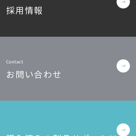
公共
採用情報
Insight PISO
SQLテスト
運輸・物流業
データベース監査
ソフトウェア
クラウド移行
テストデータ作成
Qlik データ統合
ディザスタリカバリ
データ利活用コンサルティング・データ統合コンサルティン
Contact
クラウド移行コンサルティング・データベースコンサルティング・
データガバナンス
お問い合わせ
Denodo Platform
プロフェッショナルサービス
データベースバージョ
データベース構築
データベース監査
Dbvisit StandbyMP
データベース移行
データベース管理