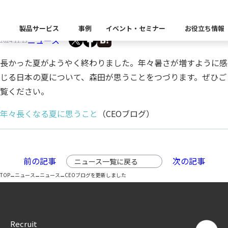
CEOブログを更新しました
製品サービス
事例
イベント・セミナー
お役立ち情報
ニュース
2024.11.13
製品カテゴリー別
長かった夏がようやく終わりました。年々暑さが増すように感
Insight Catalog
じる日本の夏について、森田が思うことをつづります。ぜひご
課題から探す
業界から探す
自社開発製品群
キーワードから探す
覧ください。
Insight Blog
企業理念
イベント
代表あいさつ
CxOリレーブログ
セミナー
課題に関する製品をこちらか
業界特有の課題・ユースケー
データ統合
データ可視化・活用基盤
データセキュリティ
テスト自動化・効
ディザスタ
年々長くなる夏に思うこと
（CEOブログ）
業界から探す
Insight SQL Testing
クラウド移行時のよく
建設業
会社概要
db tech showcase
CEOブログ
沿革
仮想環境（VMware
金融・保険業
データ統合／分析
製品一覧
移行時SQL
データベースDR（災害対
前の記事
次の記事
ニュース一覧に戻る
データ資産管理ソフトウェア
プラットフォーム
テストソフトウェア
ソリューション
役員紹介
アクセス
異種データベース移行
卸売・小売業
–
–
–
TOP
ニュース
ニュース
CEOブログを更新しました
Insight Masking
製造業
キーワードから探す
パートナー
データ統合・管理・配信
データマスキングソフトウェア
情報通信業
ソリューション
Recruit
キーワードに関連する製品を