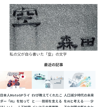
私の父が自ら書いた「空」の文字
最近の記事
日本人MotoGPライ
EVが教えてくれたこ
人口減少時代の未来
ダー「AI」を知って
と——技術を支える
をAIと考える──少
ほしい！ ー人工知能
インフラの重要性
子化対策の新たなヒ