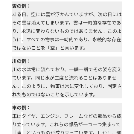
雲の例：
Insight Consulting
データマスキング
ある日、空には雲が浮かんでいますが、次の日には
その雲は消えてしまいます。雲は一時的な存在であ
データ仮想化
り、永遠に変わらないものではありません。このよ
データ分析基盤構築
うに、すべての物事は一時的であり、永続的な存在
ではないことを「空」と言います。
データ可視化
川の例：
データ統合
川の水は常に流れており、一瞬一瞬でその姿を変え
データ連携
ています。同じ水が二度と流れることはありませ
ん。このように、物事は常に変化しており、固定さ
フリーテキストマスキ
れたものではないことを示しています。
メタデータ管理
車の例：
レプリケーション
車はタイヤ、エンジン、フレームなどの部品から成
り立っています。これらの部品が一つ一つ集まって
仮想環境（VMware）
「車」というものが成り立っています。しかし、部