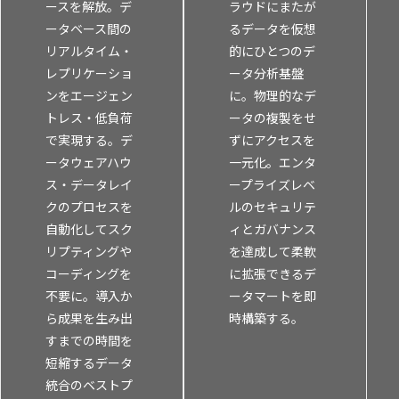
ースを解放。デ
ラウドにまたが
ータベース間の
るデータを仮想
リアルタイム・
的にひとつのデ
レプリケーショ
ータ分析基盤
ンをエージェン
に。物理的なデ
トレス・低負荷
ータの複製をせ
で実現する。デ
ずにアクセスを
ータウェアハウ
一元化。エンタ
ス・データレイ
ープライズレベ
クのプロセスを
ルのセキュリテ
自動化してスク
ィとガバナンス
リプティングや
を達成して柔軟
コーディングを
に拡張できるデ
不要に。導入か
ータマートを即
ら成果を生み出
時構築する。
すまでの時間を
短縮するデータ
統合のベストプ