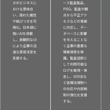
タのビジネスに
ース監査製品、
Insight Consulting
データマスキング
おける意味合
PISO。監査の観
い、隠れた属性
点から不正アク
データ仮想化
や結びつきを可
セスなどの脅威
視化。日本語に
に対応し、デー
データ分析基盤構築
強いAIを搭載
タベースに影響
し、直観的なUI
を与えることな
データ可視化
により企業の迅
く企業の重要な
データ統合
速な意思決定を
情報資産を保
支援する。
護。監査証跡と
データ連携
して利用可能な
ログを取得・保
フリーテキストマスキ
全し、SOX法な
メタデータ管理
ど各種法規制へ
の対応や内部統
レプリケーション
制の強化を支援
する。
仮想環境（VMware）