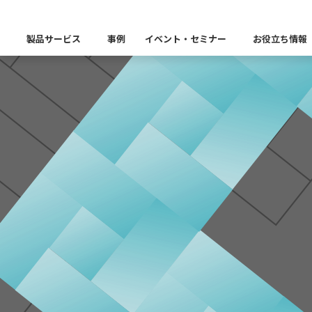
製品・サービス
製品サービス
事例
イベント・セミナー
お役立ち情報
製品カテゴリー別
Insight Catalog
課題から探す
業界から探す
自社開発製品群
キーワードから探す
Insight Blog
企業理念
イベント
代表あいさつ
CxOリレーブログ
セミナー
課題に関する製品をこちらか
業界特有の課題・ユースケー
データ統合
データ可視化・活用基盤
データセキュリティ
テスト自動化・効
ディザスタ
業界から探す
Insight SQL Testing
クラウド移行時のよく
建設業
会社概要
db tech showcase
CEOブログ
沿革
仮想環境（VMware
金融・保険業
データ統合／分析
製品一覧
移行時SQL
データベースDR（災害対
データ資産管理ソフトウェア
プラットフォーム
テストソフトウェア
ソリューション
役員紹介
アクセス
異種データベース移行
卸売・小売業
Insight Masking
製造業
キーワードから探す
パートナー
データ統合・管理・配信
データマスキングソフトウェア
情報通信業
ソリューション
キーワードに関連する製品を