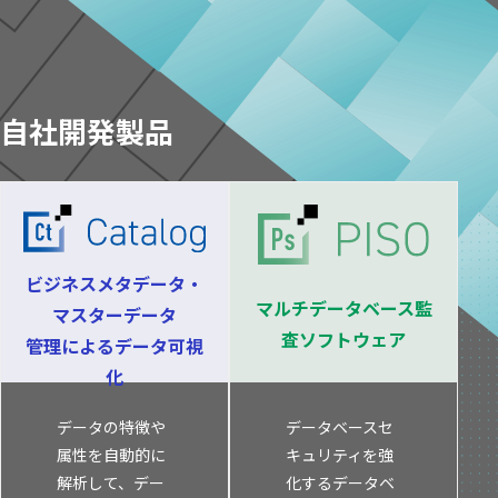
公共
Insight PISO
SQLテスト
運輸・物流業
データベース監査
ソフトウェア
クラウド移行
自社開発製品
テストデータ作成
Qlik データ統合
ディザスタリカバリ
データ利活用コンサルティング・データ統合コンサルティン
クラウド移行コンサルティング・データベースコンサルティング・
データガバナンス
Denodo Platform
ビジネスメタデータ・
プロフェッショナルサービス
データベースバージョ
マルチデータベース監
マスターデータ
査ソフトウェア
管理によるデータ可視
データベース構築
化
データベース監査
Dbvisit StandbyMP
データの特徴や
データベースセ
データベース移行
属性を自動的に
キュリティを強
解析して、デー
化するデータベ
データベース管理