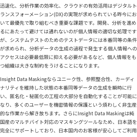
迅速化、分析作業の効率化、クラウドの有効活用はデジタルト
公共
Insight PISO
ランスフォーメーション(DX)の実現が求められている昨今にお
SQLテスト
運輸・物流業
データベース監査
いて最優先で取り組むべき重要な課題です。開発、分析を進め
ソフトウェア
クラウド移行
るにあたって避けては通れないのが個人情報の適切な処理です
が、システムテストのためのテストデータには本番同等の条件
テストデータ作成
Qlik データ統合
が求められ、分析データの生成の過程で発生する個人情報への
ディザスタリカバリ
アクセスは必要最低限に抑える必要があるなど、個人情報をも
データ利活用コンサルティング・データ統合コンサルティン
つ組織は大きな制約をうけることになります。
クラウド移行コンサルティング・データベースコンサルティング・
データガバナンス
Denodo Platform
Insight Data Maskingならユニーク性、参照整合性、カーディ
プロフェッショナルサービス
データベースバージョ
ナリティを維持した状態の本番同等データの生成を瞬時に行
データベース構築
い、匿名化・秘匿化の工程の大部分を自動化することが可能に
なり、多くのユーザーを機密情報の保護という煩わしく非生産
データベース監査
Dbvisit StandbyMP
的な作業から解き放ちます。さらにInsight Data Maskingは純
データベース移行
国産のマルチバイト対応のマスキングツールなため、日本語を
完全にサポートしており、日本国内のお客様が安心してご利用
データベース管理