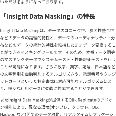
いただけるようになっております。
Insight Consulting
データマスキング
「Insight Data Masking」の特長
データ仮想化
Insight Data Maskingは、データのユニーク性、参照性整合性
データ分析基盤構築
などのデータの論理的特性と、データのカーディナリティ・分
データ可視化
布などのデータの統計的特性を維持したままデータ変換するこ
とができるマスキングツールです。そのため、本番データ同等
データ統合
のマスキングデータでシステムテスト・性能評価テストを行う
データ連携
ことが可能になります。さらに数字、英字、記号、日本語など
の文字種別を自動判別するアルゴリズムや、電話番号やクレジ
フリーテキストマスキ
ットカードといった特定書式に対応可能なアルゴリズムによ
メタデータ管理
り、様々な利用ケースに柔軟に対応することができます。
レプリケーション
またInsight Data Maskingが提供するQlik Replicateのアドオ
ン機能により、異なる環境(オンプレ、クラウド、DB、
仮想環境（VMware）
Hadoop など)間でのデータ移動、リアルタイムレプリケーシ