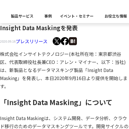
インサイトテクノロジー、開発、分析、クラウド
製品サービス
事例
イベント・セミナー
お役立ち情報
移行のための高性能マスキングツールの新製品
Insight Data Maskingを発表
製品カテゴリー別
Insight Catalog
プレスリリース
2020.09.16
課題から探す
業界から探す
自社開発製品群
キーワードから探す
Insight Blog
企業理念
イベント
代表あいさつ
CxOリレーブログ
セミナー
株式会社インサイトテクノロジー(本社所在地：東京都渋谷
課題に関する製品をこちらか
業界特有の課題・ユースケー
区、代表取締役社長兼CEO：アレン・マイナー、以下：当社)
データ統合
データ可視化・活用基盤
データセキュリティ
テスト自動化・効
ディザスタ
は、新製品となるデータマスキング製品「Insight Data
業界から探す
Insight SQL Testing
クラウド移行時のよく
建設業
会社概要
db tech showcase
CEOブログ
沿革
Masking」を発表し、本日2020年9月16日より提供を開始しま
す。
仮想環境（VMware
金融・保険業
データ統合／分析
製品一覧
移行時SQL
データベースDR（災害対
データ資産管理ソフトウェア
プラットフォーム
テストソフトウェア
ソリューション
役員紹介
アクセス
異種データベース移行
卸売・小売業
「Insight Data Masking」について
Insight Masking
製造業
キーワードから探す
パートナー
Insight Data Maskingは、システム開発、データ分析、クラウ
データ統合・管理・配信
データマスキングソフトウェア
情報通信業
ソリューション
ド移行のためのデータマスキングツールです。開発サイクルの
キーワードに関連する製品を