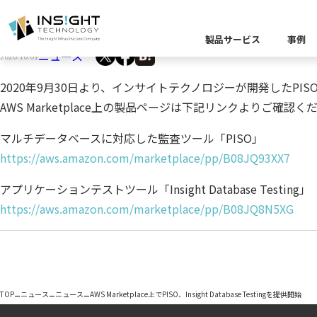
AWS Marketplace上でPISO、Insight Databa
製品サービス
事例
ニュース
2020.10.01
製品カテゴリー別
2020年9月30日より、インサイトテクノロジーが開発したPISO、Insi
AWS Marketplace上の製品ページは下記リンクよりご確認く
課題から探す
業界から探す
キーワードから探す
企業理念
イベント
Insight Blog
代
マルチデータベースに対応した監査ツール「PISO」
課題に関する製
業界特有の課題
データ統
https://aws.amazon.com/marketplace/pp/B08JQ93XX7
業界から探す
クラウ
役員紹介
ア
アプリケーションテストツール「Insight Database Testing」
https://aws.amazon.com/marketplace/pp/B08JQ8N5XG
異種デ
データ統合／分
製品一覧
プラットフォー
キーワードか
D
キーワードに関
データ統合・管理
–
–
–
TOP
ニュース
ニュース
AWS Marketplace上でPISO、Insight Database Testingを提供開始
ソリューショ