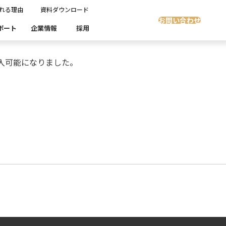
れる理由
資料ダウンロード
お問い合わせ
ポート
企業情報
採用
簡単に導入可能になりました。
Insight Masking
社開発製品群
製品検索
製品検索
showcase
グ
沿革
ます。
スト自動化・効率化
ディザスタリカバリ
Denodo Platform
課題
売業
製造業
流業
移行時SQL
データベースDR（災害対策）
テストソフトウェア
ソリューション
製品検索