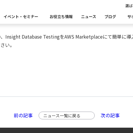
選ば
se Testingを提供開始
イベント・セミナー
お役立ち情報
ニュース
ブログ
サ
ght Database TestingをAWS Marketplaceにて
Insight Catalog
Insight SQL Testing
ださい。
自
表あいさつ
セミナー
CxOリレーブログ
会社概要
db tech 
CEOブロ
品をこちらから探すことができます。
・ユースケース・関連製品・事例をこちらから探すことができ
合
データ可視化・活用基盤
データセキュリティ
テ
Insight PISO
Qlik データ統合
ド移行時のよくある課題
建設業
金融・保険業
仮想環境（VMware）移行時のよくある
卸売・小
クセス
パートナー
ータベース移行時のよくある課題
情報通信業
公共
運輸・物
析
データ資産管理ソフトウェア
ム
ら探す
bvisit StandbyMP
Insight Consulting
前の記事
次の記事
ニュース一覧に戻る
連する製品をこちらから探すことができます。
・配信
データマスキングソフトウェア
ン