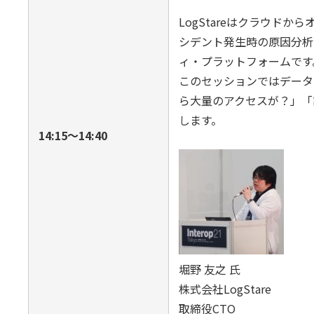
LogStareはクラウ
シデント発生時の原因分析
ィ・プラットフォームです
このセッションではデータベ
ら大量のアクセスが？」「
します。
14:15〜14:40
堀野 友之 氏
株式会社LogStare
取締役CTO