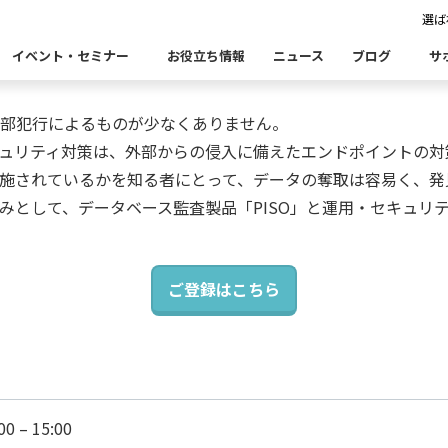
選ば
】内部犯行を防ぐためのDBアクセスのリアルタイム監
イベント・セミナー
お役立ち情報
ニュース
ブログ
サ
部犯行によるものが少なくありません。
Insight Catalog
Insight SQL Testing
ュリティ対策は、外部からの侵入に備えたエンドポイントの対
自
施されているかを知る者にとって、データの奪取は容易く、発
表あいさつ
セミナー
CxOリレーブログ
会社概要
db tech 
CEOブロ
品をこちらから探すことができます。
・ユースケース・関連製品・事例をこちらから探すことができ
として、データベース監査製品「PISO」と運用・セキュリティ
合
データ可視化・活用基盤
データセキュリティ
テ
Insight PISO
Qlik データ統合
ド移行時のよくある課題
建設業
金融・保険業
仮想環境（VMware）移行時のよくある
卸売・小
クセス
パートナー
ご登録はこちら
ータベース移行時のよくある課題
情報通信業
公共
運輸・物
析
データ資産管理ソフトウェア
ム
ら探す
bvisit StandbyMP
Insight Consulting
連する製品をこちらから探すことができます。
・配信
データマスキングソフトウェア
 – 15:00
ン