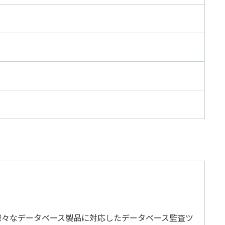
カバリ
データガバナンス
監査
データベース移行
分析基盤構築
データ可視化
ータ管理
レプリケーション
グ・
製品導入支援
の様々なデータベース製品に対応したデータベース監査ツ