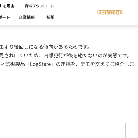
れる理由
資料ダウンロード
視と可視化
お問い合わせ
ポート
企業情報
採用
Insight Masking
策より後回しになる傾向があるためです。
社開発製品群
製品検索
製品検索
見されにくいため、内部犯行が後を絶たないのが実態です。
showcase
グ
沿革
ます。
監視製品「LogStare」の連携を、デモを交えてご紹介しま
スト自動化・効率化
ディザスタリカバリ
Denodo Platform
課題
売業
製造業
流業
移行時SQL
データベースDR（災害対策）
テストソフトウェア
ソリューション
製品検索