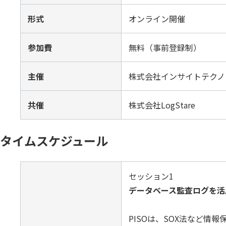
SQLテ
形式
オンライン開催
データ
参加費
無料（事前登録制）
データ
データ
主催
株式会社インサイトテクノ
仮想環境
共催
株式会社LogStare
タイムスケジュール
セッション1
データベース監査ログを活
PISOは、SOX法など