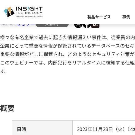
【11/28（火）｜LogStare共催ウェビナー
製品サービス
事例
セミナー
受付終了
2023.10.30
製品カテゴリー別
様々な有名企業で過去に起きた情報漏えい事件は、従業員の内
企業にとって重要な情報が保管されているデータベースのセキ
課題から探す
業界から探す
キーワードから探す
重要な情報がどこに保管され、どのようなセキュリティ対策が
企業理念
イベント
Insight Blog
代
課題に関する製
業界特有の課題
このウェビナーでは、内部犯行をリアルタイムに検知する仕組み
データ統
す。
業界から探す
クラウ
役員紹介
ア
異種デ
データ統合／分
製品一覧
プラットフォー
概要
キーワードか
D
キーワードに関
データ統合・管理
日時
2023年11月28日（火）14:00
ソリューショ