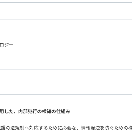
スト
クラウド移行
テストデータ作成
ディザスタリ
ベースバージョンアップ
データベース構築
データベース
データベース監査
ソフトウェア
ベース管理
データマスキング
データ仮想化
データ
統合
データ連携
フリーテキストマスキング
メタデ
ロジー
（VMware）移行
個人情報保護
匿名化
データ利活用コンサルティング・データ統合コンサルティン
クラウド移行コンサルティング・データベースコンサルティング・
プロフェッショナルサービス
用した、内部犯行の検知の仕組み
情報保護の法規制へ対応するために必要な、情報漏洩を防ぐため