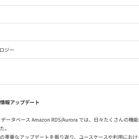
スト
クラウド移行
テストデータ作成
ディザスタリ
ベースバージョンアップ
データベース構築
データベース
データベース監査
ソフトウェア
ベース管理
データマスキング
データ仮想化
データ
統合
データ連携
フリーテキストマスキング
メタデ
ロジー
（VMware）移行
個人情報保護
匿名化
データ利活用コンサルティング・データ統合コンサルティン
クラウド移行コンサルティング・データベースコンサルティング・
プロフェッショナルサービス
a 技術情報アップデート
データベース Amazon RDS/Aurora では、日々たくさん
た。
の重要なアップデートを振り返り、ユースケースや利用におけ