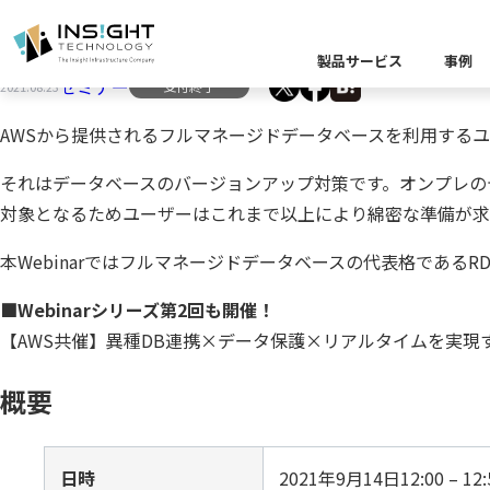
【AWS共催】RDS Auroraバージョンアップ
製品サービス
事例
セミナー
受付終了
2021.08.23
製品カテゴリー別
AWSから提供されるフルマネージドデータベースを利用する
課題から探す
業界から探す
それはデータベースのバージョンアップ対策です。オンプレの
キーワードから探す
企業理念
イベント
Insight Blog
代
対象となるためユーザーはこれまで以上により綿密な準備が求
課題に関する製
業界特有の課題
データ統
本Webinarではフルマネージドデータベースの代表格である
業界から探す
クラウ
役員紹介
ア
■Webinarシリーズ第2回も開催！
異種デ
データ統合／分
製品一覧
【AWS共催】異種DB連携×データ保護×リアルタイムを実現
プラットフォー
キーワードか
概要
D
キーワードに関
データ統合・管理
ソリューショ
日時
2021年9月14日12:00 – 12: