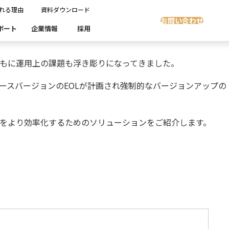
れる理由
資料ダウンロード
お問い合わせ
ポート
企業情報
採用
ともに運用上の課題も浮き彫りになってきました。
Insight Masking
社開発製品群
ースバージョンのEOLが計画され強制的なバージョンアップの
製品検索
製品検索
showcase
グ
沿革
ます。
スト自動化・効率化
ディザスタリカバリ
プ対策をより効率化するためのソリューションをご紹介します。
Denodo Platform
課題
売業
製造業
流業
移行時SQL
データベースDR（災害対策）
テストソフトウェア
ソリューション
製品検索