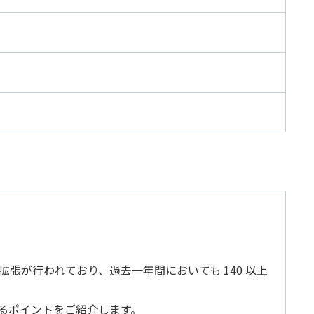
カバリ
データガバナンス
監査
データベース移行
分析基盤構築
データ可視化
ータ管理
レプリケーション
グ・
製品導入支援
の機能拡張が行われており、過去一年間においても 140 以上
るポイントをご紹介します。