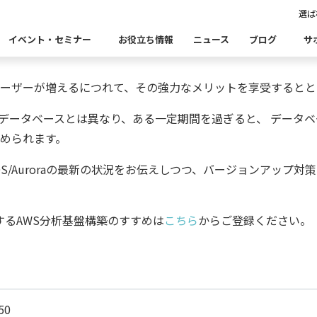
選ば
対策の自動化ソリューション
イベント・セミナー
お役立ち情報
ニュース
ブログ
サ
ユーザーが増えるにつれて、その強力なメリットを享受すると
Insight Catalog
Insight SQL Testing
自
データベースとは異なり、ある一定期間を過ぎると、 データベ
表あいさつ
セミナー
CxOリレーブログ
会社概要
db tech 
CEOブロ
められます。
品をこちらから探すことができます。
・ユースケース・関連製品・事例をこちらから探すことができ
合
データ可視化・活用基盤
データセキュリティ
テ
RDS/Auroraの最新の状況をお伝えしつつ、バージョンアッ
Insight PISO
Qlik データ統合
ド移行時のよくある課題
建設業
金融・保険業
仮想環境（VMware）移行時のよくある
卸売・小
クセス
パートナー
ータベース移行時のよくある課題
情報通信業
公共
運輸・物
析
するAWS分析基盤構築のすすめは
こちら
からご登録ください。
データ資産管理ソフトウェア
ム
ら探す
bvisit StandbyMP
Insight Consulting
連する製品をこちらから探すことができます。
・配信
データマスキングソフトウェア
ン
50